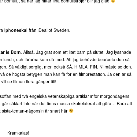
r bomull), så när jag hittar fina bomullströjor blir jag glad
nya
iphoneskal
från iDeal of Sweden.
tar is Born
. Alltså. Jag grät som ett litet barn på slutet. Jag lyssnade
n lunch, och tårarna kom då med. Att jag behövde bearbeta den så
en. Så väldigt sorglig, men också SÅ. HIMLA. FIN. Ni måste se den.
å de högsta betygen man kan få för en filmprestation. Ja den är så
 vill se filmen flera gånger till!
 soffan med två engelska vetenskapliga artiklar inför morgondagens
 går såklart inte när det finns massa skolrelaterat att göra… Bara att
 sista-tentan-någonsin är snart här
Kramkalas!