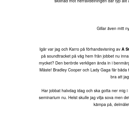
skillnad mot herravdelningen där typ allt ä
Gillar även mitt 
Igår var jag och Karro på förhandsvisning av
A S
på soundtracket på väg hem från jobbet nu inna
mycket? Den berörde verkligen ända in i benmärg
Måste! Bradley Cooper och Lady Gaga får båda tv
bra att jag
Har jobbat halvdag idag och ska gotta ner mig i
seminarium nu. Helst skulle jag vilja sova men det
kämpa på, delmålet