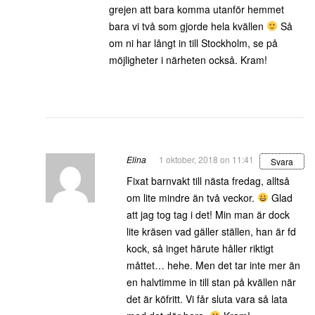
grejen att bara komma utanför hemmet
bara vi två som gjorde hela kvällen
Så
om ni har långt in till Stockholm, se på
möjligheter i närheten också. Kram!
Elina
1 oktober, 2018 on 11:41
Svara
Fixat barnvakt till nästa fredag, alltså
om lite mindre än två veckor.
Glad
att jag tog tag i det! Min man är dock
lite kräsen vad gäller ställen, han är fd
kock, så inget härute håller riktigt
måttet… hehe. Men det tar inte mer än
en halvtimme in till stan på kvällen när
det är köfritt. Vi får sluta vara så lata