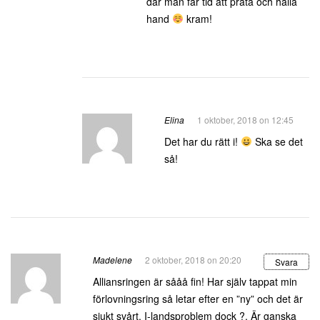
där man får tid att prata och hålla
hand
kram!
Elina
1 oktober, 2018 on 12:45
Det har du rätt i!
Ska se det
så!
Madelene
2 oktober, 2018 on 20:20
Svara
Alliansringen är sååå fin! Har själv tappat min
förlovningsring så letar efter en ”ny” och det är
sjukt svårt. I-landsproblem dock ?. Är ganska