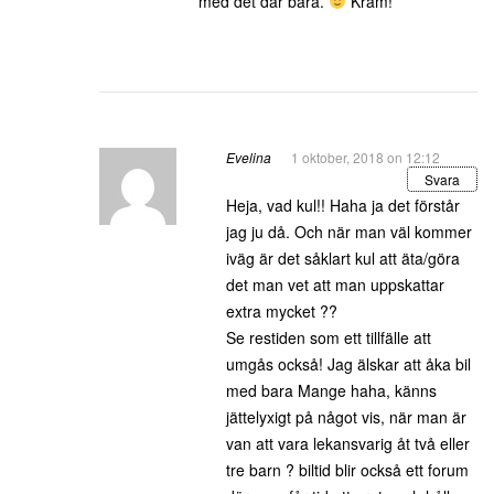
med det där bara.
Kram!
Evelina
1 oktober, 2018 on 12:12
Svara
Heja, vad kul!! Haha ja det förstår
jag ju då. Och när man väl kommer
iväg är det såklart kul att äta/göra
det man vet att man uppskattar
extra mycket ??
Se restiden som ett tillfälle att
umgås också! Jag älskar att åka bil
med bara Mange haha, känns
jättelyxigt på något vis, när man är
van att vara lekansvarig åt två eller
tre barn ? biltid blir också ett forum