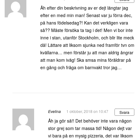
Åh efter din beskrivning av er dejt längtar jag
efter en med min man! Senast var ju förra dec,
på hans födelsedag?! Kan det verkligen vara
så?? Måste försöka ta tag i det! Men vi bor inte
inne i stan, utanför Stockholm, och blir lite meck
då! Lättare att liksom sjunka ned framför tvn om
kvällarna… men förstår ju att man aldrig ångrar
att man kom iväg! Ska smsa mina föräldrar på
en gång och fråga om barnvakt tror jag…
Evelina
1 oktober, 2018 on 10:47
Svara
Åh ja gör så!! Det behöver inte vara någon
stor grej som tar massa tid! Någon dejt var
vi bara på en mysig pizzeria, det var liksom