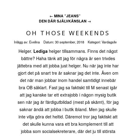
←
MINA ”JEANS”
DEN DÄR SJÄLVKÄNSLAN
→
OH THOSE WEEKENDS
Inlägg av:
Evelina
Datum:
30 september, 2018
Kategori:
Vardagsliv
Helger.
Lediga
helger tillsammans. Finns det något
bättre? Haha tänk att jag för några år sen trivdes
jättebra med att jobba just helger. Nu när jag inte har
gjort det på snart tre år saknar jag det inte. Även om
det när man jobbar inom handel samtidigt innebär
bra OB såklart. Fast jag sa faktiskt till M senast igår
att jag kanske tar ett extrajobb i någon mysig butik
sen när jag är färdigutbildad (mest på skämt), för jag
saknar ändå att jobba i butik ibland. Men jag skulle
inte vilja göra det heltid. Däremot tror jag faktiskt att
det skulle kunna vara ett bra komplement till att
jobba som socialsekreterare, där det ju till största