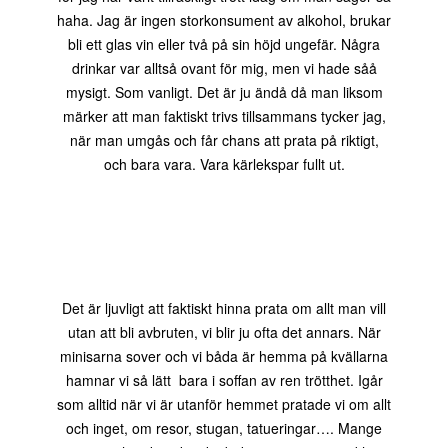
haha. Jag är ingen storkonsument av alkohol, brukar
bli ett glas vin eller två på sin höjd ungefär. Några
drinkar var alltså ovant för mig, men vi hade såå
mysigt. Som vanligt. Det är ju ändå då man liksom
märker att man faktiskt trivs tillsammans tycker jag,
när man umgås och får chans att prata på riktigt,
och bara vara. Vara kärlekspar fullt ut.
Det är ljuvligt att faktiskt hinna prata om allt man vill
utan att bli avbruten, vi blir ju ofta det annars. När
minisarna sover och vi båda är hemma på kvällarna
hamnar vi så lätt bara i soffan av ren trötthet. Igår
som alltid när vi är utanför hemmet pratade vi om allt
och inget, om resor, stugan, tatueringar…. Mange