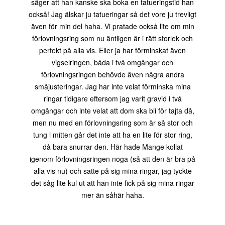
säger att han kanske ska boka en tatueringstid han
också! Jag älskar ju tatueringar så det vore ju trevligt
även för min del haha. Vi pratade också lite om min
förlovningsring som nu äntligen är i rätt storlek och
perfekt på alla vis. Eller ja har förminskat även
vigselringen, båda i två omgångar och
förlovningsringen behövde även några andra
småjusteringar. Jag har inte velat förminska mina
ringar tidigare eftersom jag varit gravid i två
omgångar och inte velat att dom ska bli för tajta då,
men nu med en förlovningsring som är så stor och
tung i mitten går det inte att ha en lite för stor ring,
då bara snurrar den. Här hade Mange kollat
igenom förlovningsringen noga (så att den är bra på
alla vis nu) och satte på sig mina ringar, jag tyckte
det såg lite kul ut att han inte fick på sig mina ringar
mer än såhär haha.