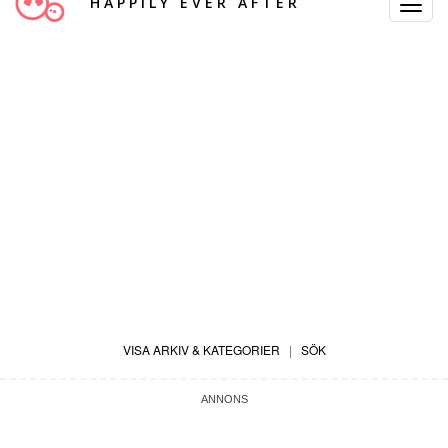
HAPPILY EVER AFTER
Toggle
Navigat
VISA ARKIV & KATEGORIER
|
SÖK