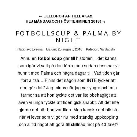
←
LILLEBROR ÄR TILLBAKA!!
HEJ MÅNDAG OCH HÖSTTERMINEN 2018!
→
FOTBOLLSCUP & PALMA BY
NIGHT
Inlägg av:
Evelina
Datum:
25 augusti, 2018
Kategori:
Vardagsliv
Ännu en
fotbollscup
går till historien – det känns
som igår vi satt på den förra men sedan dess har vi
hunnit med Palma och några dagar till. Vad tiden går
fort alltså… Finns det någon som INTE tycker att
den gör det? Jag minns när jag var yngre och min
farmor sa att hon tyckte det var lite obehagligt att
även vi unga tyckte att tiden gick snabbt. Att det inte
gjorde det när hon var liten. Men kanske det blir så,
när vi lever som vi gör nu med ständig uppkoppling
och alltid något att göra till skillnad mot på 40-talet?