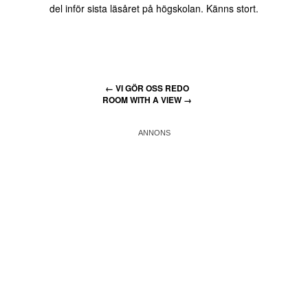
del inför sista läsåret på högskolan. Känns stort.
←
VI GÖR OSS REDO
ROOM WITH A VIEW
→