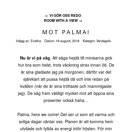
←
VI GÖR OSS REDO
ROOM WITH A VIEW
→
MOT PALMA!
Inlägg av:
Evelina
Datum:
19 augusti, 2018
Kategori:
Vardagsliv
Nu är vi på väg
. Att säga hejdå till minisarna gick
hur bra som helst, trots väckning strax innan 06. De
är sina gladaste jag på morgonen, därför var det
självklart att pussa hejdå då och inte redan på
kvällen (när de är sina tröttaste och mammigaste
jag). De såg fram väldigt mycket mot att öppna sina
presenter också haha…
Palma, here we come! Det ser ut som att varma och
soliga dagar väntar oss. Planen är att komma hem
utvilade och fyllda av energi inför hösten. För min