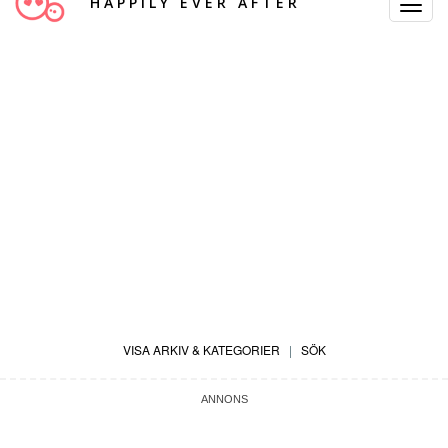
HAPPILY EVER AFTER
Toggle
Navigat
VISA ARKIV & KATEGORIER
|
SÖK