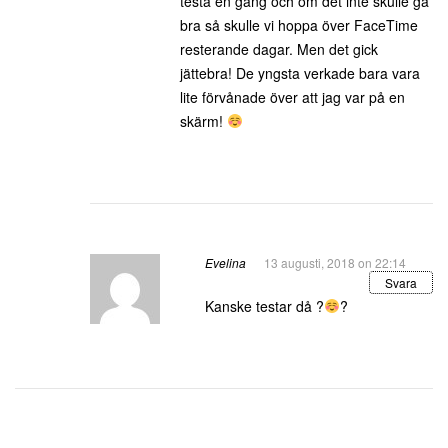
testa en gång och om det inte skulle gå
bra så skulle vi hoppa över FaceTime
resterande dagar. Men det gick
jättebra! De yngsta verkade bara vara
lite förvånade över att jag var på en
skärm!
Evelina
13 augusti, 2018 on 22:14
Svara
Kanske testar då ?
?