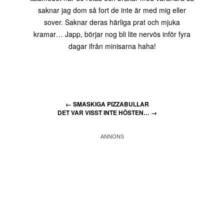
saknar jag dom så fort de inte är med mig eller
sover. Saknar deras härliga prat och mjuka
kramar… Japp, börjar nog bli lite nervös inför fyra
dagar ifrån minisarna haha!
←
SMASKIGA PIZZABULLAR
DET VAR VISST INTE HÖSTEN…
→