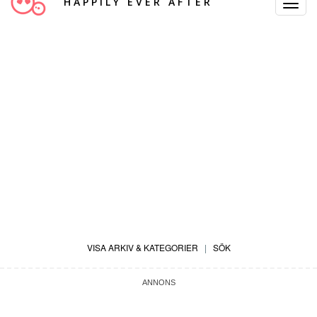
HAPPILY EVER AFTER
Toggle
Navigat
VISA ARKIV & KATEGORIER
|
SÖK