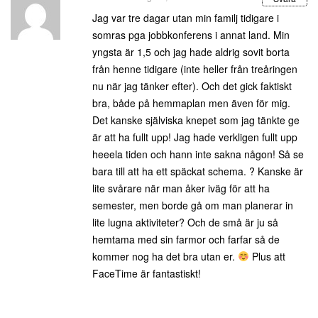
Jag var tre dagar utan min familj tidigare i
somras pga jobbkonferens i annat land. Min
yngsta är 1,5 och jag hade aldrig sovit borta
från henne tidigare (inte heller från treåringen
nu när jag tänker efter). Och det gick faktiskt
bra, både på hemmaplan men även för mig.
Det kanske själviska knepet som jag tänkte ge
är att ha fullt upp! Jag hade verkligen fullt upp
heeela tiden och hann inte sakna någon! Så se
bara till att ha ett späckat schema. ? Kanske är
lite svårare när man åker iväg för att ha
semester, men borde gå om man planerar in
lite lugna aktiviteter? Och de små är ju så
hemtama med sin farmor och farfar så de
kommer nog ha det bra utan er.
Plus att
FaceTime är fantastiskt!