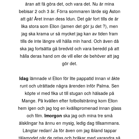
äran att få göra det, och vara det. Nu är mina
bebisar 2 och 3 år. Förra sommaren lärde sig Aston
att gå! Året innan dess Idun. Det går fort tills de är
lika stora som Elion (jamen det gör ju det ?), men
jag ska krama ur så mycket jag kan av tiden fram
tills de inte längre vill hålla min hand. Och även då
ska jag fortsätta gå bredvid och vara beredd på att
hålla deras hand om de vill eller de behöver att jag
gör det.
Idag
lämnade vi Elion för lite pappatid innan vi åkte
runt och uträttade några ärenden inför Palma. Sen
köpte vi med fika ut till stugan och hälsade på
Mange. På kvällen efter fotbollsträning kom Elion
hem igen och jag tog en kvällspromenad innan glass
och film.
Imorgon
ska jag och mina tre små
älsklingar ha ännu en mysig, ledig dag tillsammans.
Längtar redan! Ja för även om jag ibland tappar
tålamodet när de retas och bråkar med varandra så