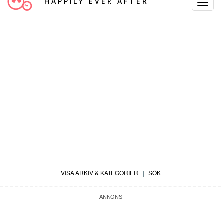
HAPPILY EVER AFTER
Toggle
Navigat
VISA ARKIV & KATEGORIER
|
SÖK