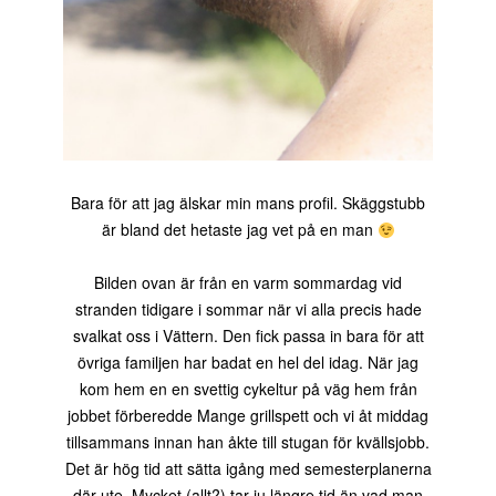
Bara för att jag älskar min mans profil. Skäggstubb
är bland det hetaste jag vet på en man
Bilden ovan är från en varm sommardag vid
stranden tidigare i sommar när vi alla precis hade
svalkat oss i Vättern. Den fick passa in bara för att
övriga familjen har badat en hel del idag. När jag
kom hem en en svettig cykeltur på väg hem från
jobbet förberedde Mange grillspett och vi åt middag
tillsammans innan han åkte till stugan för kvällsjobb.
Det är hög tid att sätta igång med semesterplanerna
där ute. Mycket (allt?) tar ju längre tid än vad man