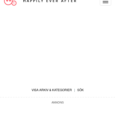
HAPPILY EVER AFTER
Toggle
Navigat
VISA ARKIV & KATEGORIER
|
SÖK