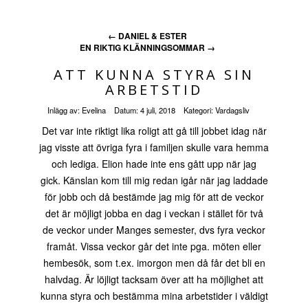
←
DANIEL & ESTER
EN RIKTIG KLÄNNINGSOMMAR
→
ATT KUNNA STYRA SIN
ARBETSTID
Inlägg av:
Evelina
Datum:
4 juli, 2018
Kategori:
Vardagsliv
Det var inte riktigt lika roligt att gå till jobbet idag när
jag visste att övriga fyra i familjen skulle vara hemma
och lediga. Elion hade inte ens gått upp när jag
gick. Känslan kom till mig redan igår när jag laddade
för jobb och då bestämde jag mig för att de veckor
det är möjligt jobba en dag i veckan i stället för två
de veckor under Manges semester, dvs fyra veckor
framåt. Vissa veckor går det inte pga. möten eller
hembesök, som t.ex. imorgon men då får det bli en
halvdag. Är löjligt tacksam över att ha möjlighet att
kunna styra och bestämma mina arbetstider i väldigt