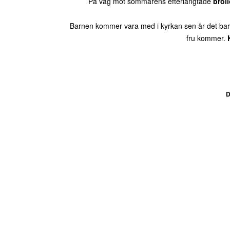
På väg mot sommarens efterlängtade
bröl
Barnen kommer vara med i kyrkan sen är det bar
fru kommer.
D