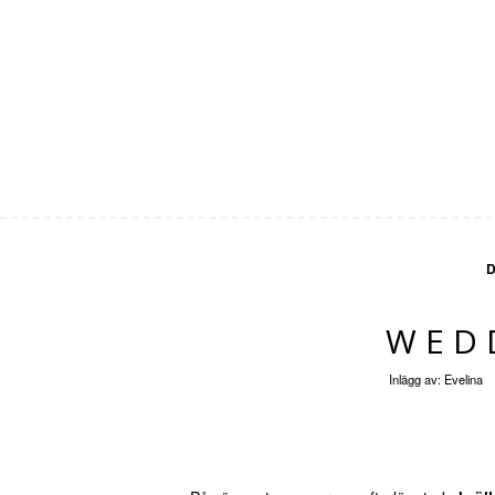
D
WED
Inlägg av:
Evelina