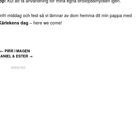
lop
! Kul att få användning för mina egna bröllopssmycken igen.
nfri middag och fest så vi lämnar av dom hemma dit min pappa med
Kärlekens dag
– here we come!
←
PIRR I MAGEN
ANIEL & ESTER
→