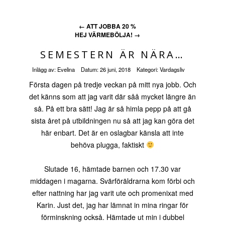
←
ATT JOBBA 20 %
HEJ VÄRMEBÖLJA!
→
SEMESTERN ÄR NÄRA…
Inlägg av:
Evelina
Datum:
26 juni, 2018
Kategori:
Vardagsliv
Första dagen på tredje veckan på mitt nya jobb. Och
det känns som att jag varit där såå mycket längre än
så. På ett bra sätt! Jag är så himla pepp på att gå
sista året på utbildningen nu så att jag kan göra det
här enbart. Det är en oslagbar känsla att inte
behöva plugga, faktiskt
Slutade 16, hämtade barnen och 17.30 var
middagen i magarna. Svärföräldrarna kom förbi och
efter nattning har jag varit ute och promenixat med
Karin. Just det, jag har lämnat in mina ringar för
förminskning också. Hämtade ut min i dubbel