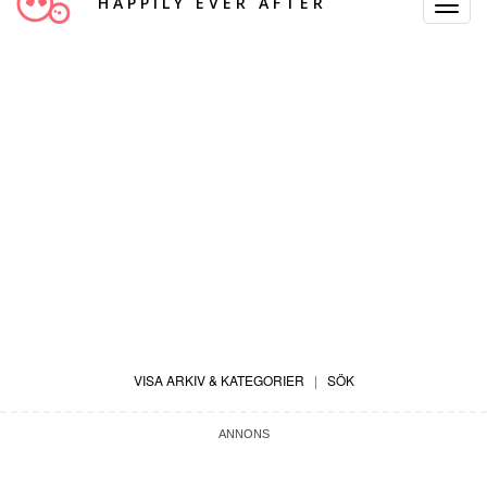
HAPPILY EVER AFTER
Toggle
Navigat
VISA ARKIV & KATEGORIER
|
SÖK