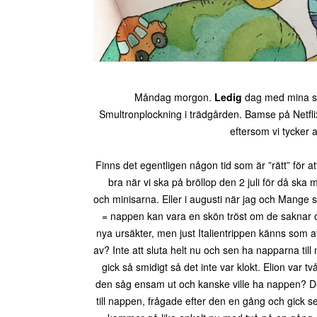
Måndag morgon.
Ledig
dag med mina små
Smultronplockning i trädgården. Bamse på Netflix.
eftersom vi tycker 
Finns det egentligen någon tid som är ”rätt” för a
bra när vi ska på bröllop den 2 juli för då sk
och minisarna. Eller i augusti när jag och Mange sk
= nappen kan vara en skön tröst om de saknar os
nya ursäkter, men just Italientrippen känns som 
av? Inte att sluta helt nu och sen ha napparna til
gick så smidigt så det inte var klokt. Elion var
den såg ensam ut och kanske ville ha nappen? Det
till nappen, frågade efter den en gång och gick s