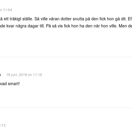
on 11:04
 ett tråkigt ställe. Så ville våran dotter snutta på den fick hon gå dit. 
de kvar några dagar till. På så vis fick hon ha den när hon ville. Men de
a
18 juni, 2018 on 11:16
vad smart!
2:13