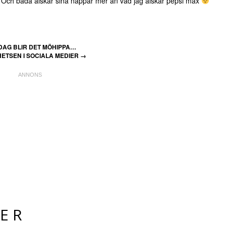
 Och båda älskar sina nappar mer än vad jag älskar pepsi max
DAG BLIR DET MÖHIPPA…
ETSEN I SOCIALA MEDIER
→
ER