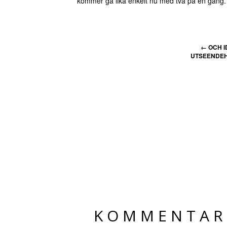
kommer gå lika enkelt nu med två på en gång.
←
OCH I
UTSEENDEH
KOMMENTAR