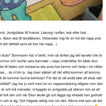
. Jordgubbar till frukost. Läsning i soffan, bok efter bok…
 Aston ska till tandläkaren, förbereder mig för en hel del napp-prat
att det faktiskt syns att han har napp…)
tt sluta? Sommaren har vi tänkt, men så tänker jag det kanske inte är
a mormor och morfar vara barnvakt = napp underlättar för både dom
a till Italien och minisarna ska sova hos farmor och farfar i tre nätter
s… Ja ni hör ju. Jag inser såklart att det alltid kommer att komma
att de kommer kunna behövas? För det är väl ändå bäst att sluta rakt
l nödfall? Jag har ju varit med om en nappavvänjning tidigare men den
 två år och två månader, vi byggde en snögubbe på altanen och sa att
 fick den och när Elion skulle gå och lägga sig vinkade han godnatt
en och la sig. Och frågade aldrig mer om den. Känns inte som att det