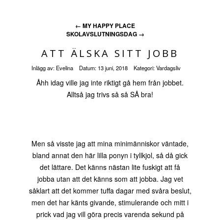
←
MY HAPPY PLACE
SKOLAVSLUTNINGSDAG
→
ATT ÄLSKA SITT JOBB
Inlägg av:
Evelina
Datum:
13 juni, 2018
Kategori:
Vardagsliv
Åhh idag ville jag inte riktigt gå hem från jobbet.
Alltså jag trivs så så SÅ bra!
Men så visste jag att mina minimänniskor väntade,
bland annat den här lilla ponyn i tyllkjol, så då gick
det lättare. Det känns nästan lite fuskigt att få
jobba utan att det känns som att jobba. Jag vet
såklart att det kommer tuffa dagar med svåra beslut,
men det har känts givande, stimulerande och mitt i
prick vad jag vill göra precis varenda sekund på