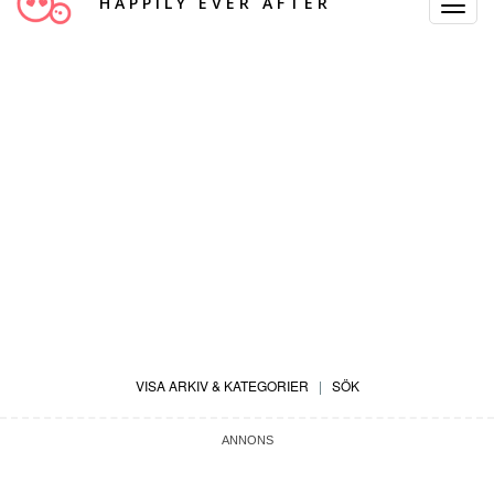
HAPPILY EVER AFTER
Toggle
Navigat
VISA ARKIV & KATEGORIER
|
SÖK