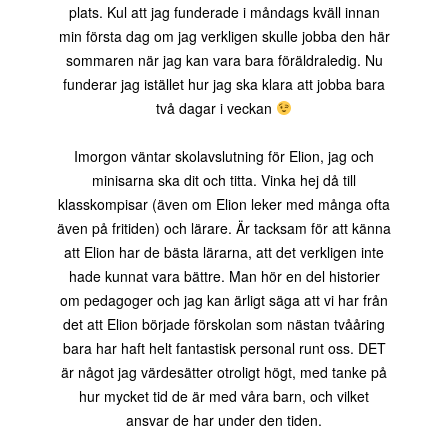
plats. Kul att jag funderade i måndags kväll innan
min första dag om jag verkligen skulle jobba den här
sommaren när jag kan vara bara föräldraledig. Nu
funderar jag istället hur jag ska klara att jobba bara
två dagar i veckan
Imorgon väntar skolavslutning för Elion, jag och
minisarna ska dit och titta. Vinka hej då till
klasskompisar (även om Elion leker med många ofta
även på fritiden) och lärare. Är tacksam för att känna
att Elion har de bästa lärarna, att det verkligen inte
hade kunnat vara bättre. Man hör en del historier
om pedagoger och jag kan ärligt säga att vi har från
det att Elion började förskolan som nästan tvååring
bara har haft helt fantastisk personal runt oss. DET
är något jag värdesätter otroligt högt, med tanke på
hur mycket tid de är med våra barn, och vilket
ansvar de har under den tiden.