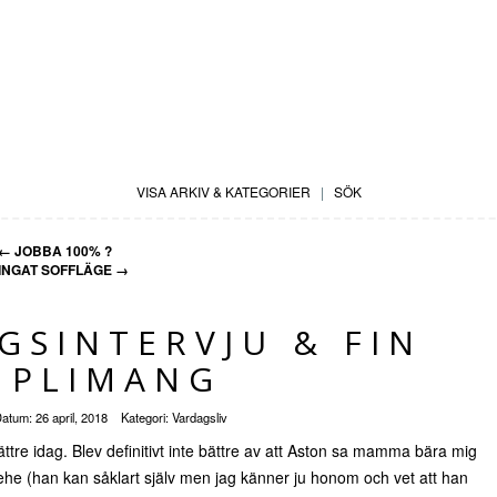
VISA ARKIV & KATEGORIER
|
SÖK
←
JOBBA 100% ?
INGAT SOFFLÄGE
→
GSINTERVJU & FIN
MPLIMANG
atum:
26 april, 2018
Kategori:
Vardagsliv
tre idag. Blev definitivt inte bättre av att Aston sa mamma bära mig
 hehe (han kan såklart själv men jag känner ju honom och vet att han