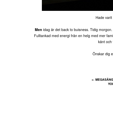
Hade varit 
Men
idag är det back to buisness. Tidig morgon. 
Fulltankad med energi från en helg med mer familje
känt och 
Önskar dig 
←
MEGASÄNG 
YO