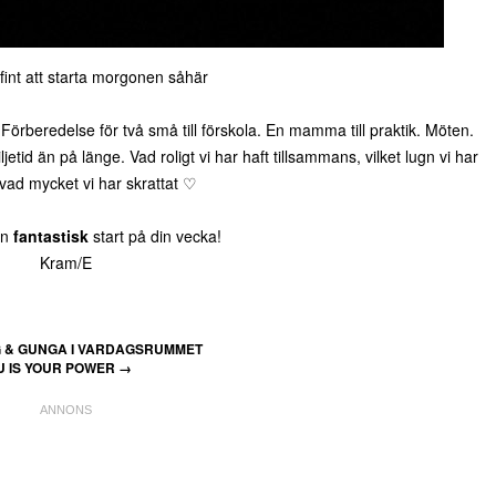
fint att starta morgonen såhär
Förberedelse för två små till förskola. En mamma till praktik. Möten.
tid än på länge. Vad roligt vi har haft tillsammans, vilket lugn vi har
vad mycket vi har skrattat ♡
en
fantastisk
start på din vecka!
Kram/E
& GUNGA I VARDAGSRUMMET
U IS YOUR POWER
→