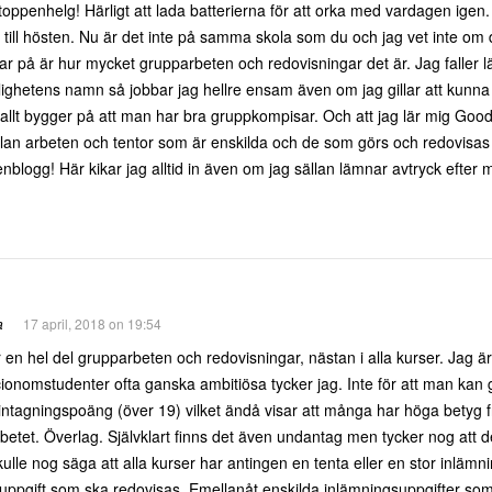
toppenhelg! Härligt att lada batterierna för att orka med vardagen igen.
till hösten. Nu är det inte på samma skola som du och jag vet inte om d
ar på är hur mycket grupparbeten och redovisningar det är. Jag faller lät
 ärlighetens namn så jobbar jag hellre ensam även om jag gillar att kunna
allt bygger på att man har bra gruppkompisar. Och att jag lär mig Goo
lan arbeten och tentor som är enskilda och de som görs och redovisas
enblogg! Här kikar jag alltid in även om jag sällan lämnar avtryck efter m
a
17 april, 2018 on 19:54
 en hel del grupparbeten och redovisningar, nästan i alla kurser. Jag 
ionomstudenter ofta ganska ambitiösa tycker jag. Inte för att man kan 
intagningspoäng (över 19) vilket ändå visar att många har höga betyg f
betet. Överlag. Självklart finns det även undantag men tycker nog att d
ulle nog säga att alla kurser har antingen en tenta eller en stor inläm
uppgift som ska redovisas. Emellanåt enskilda inlämningsuppgifter so