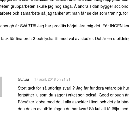
iteten grupparbeten skulle jag nog säga. Å andra sidan bygger sociono
rbete och samarbete så jag tänker att man får se det som träning, för 
enough är SVÅRT!!! Jag har preciiiis börjat lära mig det. För INGEN ko
tack för fina ord <3 och lycka till med val av studier. Det är en utbildni
Gunilla
17 april, 2018 on 21:31
Stort tack för så utförligt svar! ? Jag får fundera vidare på 
fortsätter ju som du säger i yrket sen också. Good enough är 
Försöker jobba med det i alla aspekter i livet och det går bå
den delen av utbildningen du har kvar! Så kul att få följa m