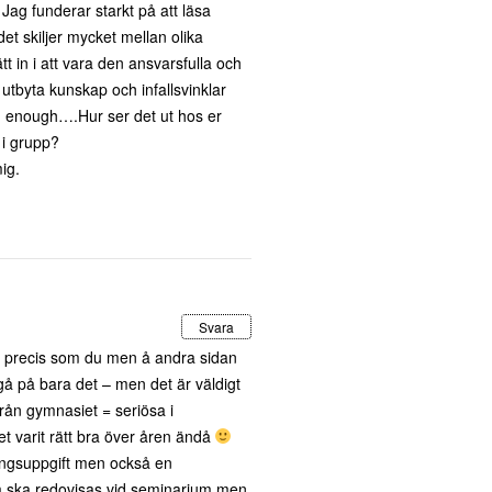
 Jag funderar starkt på att läsa
et skiljer mycket mellan olika
t in i att vara den ansvarsfulla och
 utbyta kunskap och infallsvinklar
d enough….Hur ser det ut hos er
 i grupp?
ig.
Svara
är precis som du men å andra sidan
gå på bara det – men det är väldigt
rån gymnasiet = seriösa i
et varit rätt bra över åren ändå
ningsuppgift men också en
m ska redovisas vid seminarium men