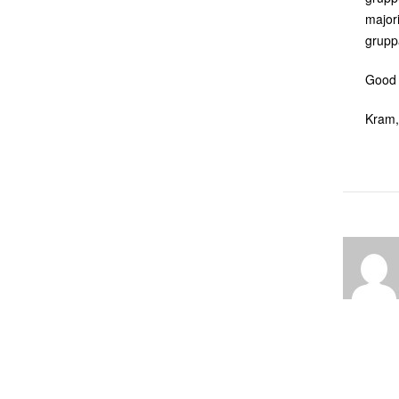
major
gruppa
Good 
Kram, 