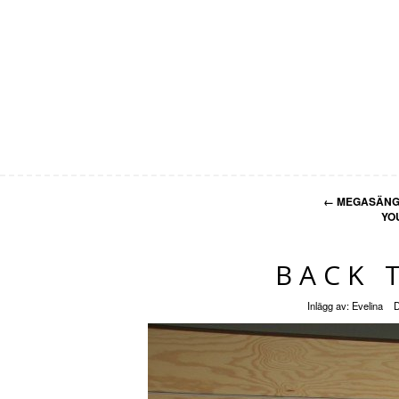
←
MEGASÄNG 
YO
BACK 
Inlägg av:
Evelina
D