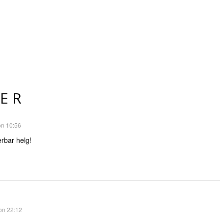
ER
on 10:56
rbar helg!
 on 22:12