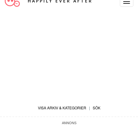
HAPPILY EVER AFTER
Toggle
Navigat
VISA ARKIV & KATEGORIER
|
SÖK