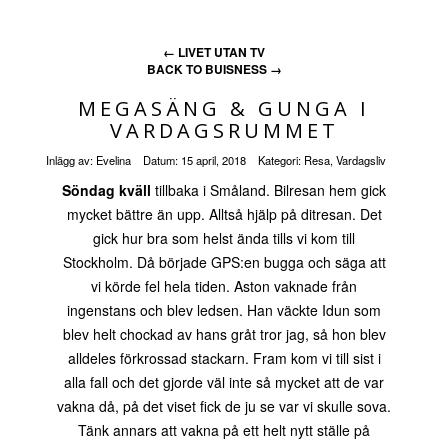
←
LIVET UTAN TV
BACK TO BUISNESS
→
MEGASÄNG & GUNGA I
VARDAGSRUMMET
Inlägg av:
Evelina
Datum:
15 april, 2018
Kategori:
Resa
,
Vardagsliv
Söndag kväll
tillbaka i Småland. Bilresan hem gick
mycket bättre än upp. Alltså hjälp på ditresan. Det
gick hur bra som helst ända tills vi kom till
Stockholm. Då började GPS:en bugga och säga att
vi körde fel hela tiden. Aston vaknade från
ingenstans och blev ledsen. Han väckte Idun som
blev helt chockad av hans gråt tror jag, så hon blev
alldeles förkrossad stackarn. Fram kom vi till sist i
alla fall och det gjorde väl inte så mycket att de var
vakna då, på det viset fick de ju se var vi skulle sova.
Tänk annars att vakna på ett helt nytt ställe på