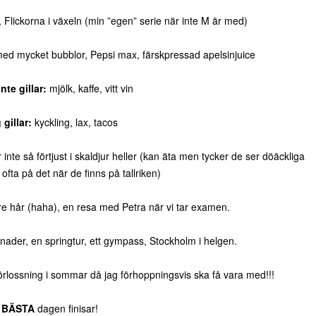
Flickorna i växeln (min ”egen” serie när inte M är med)
med mycket bubblor, Pepsi max, färskpressad apelsinjuice
nte gillar:
mjölk, kaffe, vitt vin
 gillar:
kyckling, lax, tacos
inte så förtjust i skaldjur heller (kan äta men tycker de ser döäckliga
 ofta på det när de finns på tallriken)
e hår (haha), en resa med Petra när vi tar examen.
der, en springtur, ett gympass, Stockholm i helgen.
förlossning i sommar då jag förhoppningsvis ska få vara med!!!
a
BÄSTA
dagen finisar!