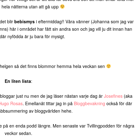
 hela nätterna utan att gå upp
det blir
bebismys
i eftermiddag!! Våra vänner (Johanna som jag var
) här i området har fått sin andra son och jag vill ju dit innan han
t där nyfödda är ju bara för mysigt.
till helgen så det finns blommor hemma hela veckan sen
En liten lista
:
sa bloggar just nu men de jag läser nästan varje dag är
Josefines
(aka
Hugo Rosas
. Emellanåt tittar jag in på
Bloggbevakning
också för där
abbsummering av bloggvärlden hehe.
nte på en enda podd längre. Men senaste var Tvillingpodden för några
veckor sedan.