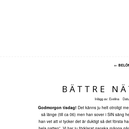
←
BELÖN
BÄTTRE NÄ
Inlägg av:
Evelina
Dat
Godmorgon tisdag!
Det känns ju helt otroligt m
så länge (till ca 06) men han sover i SIN säng hel
han vet att vi tycker det är duktigt så det första
hela natten”. Vi har ju förklarat ganska många gån