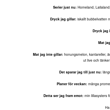
Serier just nu:
Homeland, Lailaland, 
Dryck jag gillar:
iskallt bubbelvatten 
Dryck jag i
Mat jag
Mat jag inte gillar:
honungsmelon, kantareller, är 
ut live och tänker
Det sparar jag till just nu:
längr
Planer för veckan:
många promena
Detta ser jag fram emot:
min lillasysters 
H