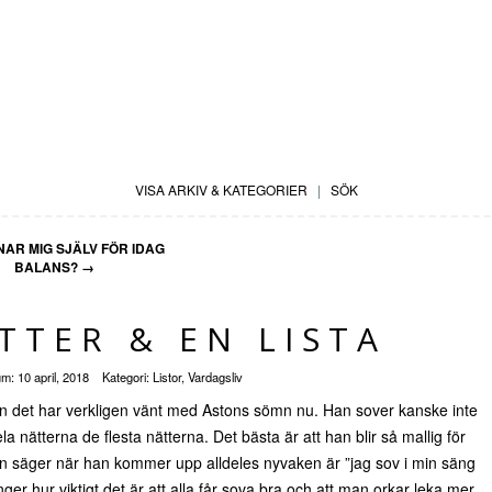
VISA ARKIV & KATEGORIER
|
SÖK
AR MIG SJÄLV FÖR IDAG
BALANS?
→
TTER & EN LISTA
um:
10 april, 2018
Kategori:
Listor
,
Vardagsliv
en det har verkligen vänt med Astons sömn nu. Han sover kanske inte
a nätterna de flesta nätterna. Det bästa är att han blir så mallig för
 han säger när han kommer upp alldeles nyvaken är ”jag sov i min säng
ger hur viktigt det är att alla får sova bra och att man orkar leka mer