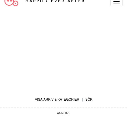
HAPPILY EVER AFTER
Toggle
Navigat
VISA ARKIV & KATEGORIER
|
SÖK