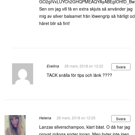
GO2gIVxLUYCh2GHQPMEAQYAyABEgIOHfD_Bw
Sen om jag vill få en extra skjuts så använder jag
mig av silver balsamet från löwengrip så härligt oc
håret blir så fint!
Evelina
28 mars, 2018 on 12:22
Svara
TACK snälla för tips och länk ????
Helena
28 mars, 2018 on 12:25
Svara
Lanzas silverschampoo, klart bäst. O då har jag
provat många sorter innan. Men byter inte igen