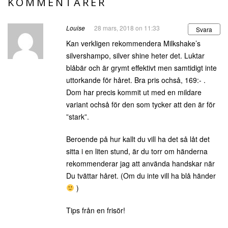
KOMMENTARER
Louise
28 mars, 2018 on 11:33
Svara
Kan verkligen rekommendera Milkshake’s
silvershampo, silver shine heter det. Luktar
blåbär och är grymt effektivt men samtidigt inte
uttorkande för håret. Bra pris ochså, 169:- .
Dom har precis kommit ut med en mildare
variant ochså för den som tycker att den är för
”stark”.
Beroende på hur kallt du vill ha det så låt det
sitta i en liten stund, är du torr om händerna
rekommenderar jag att använda handskar när
Du tvättar håret. (Om du inte vill ha blå händer
)
Tips från en frisör!