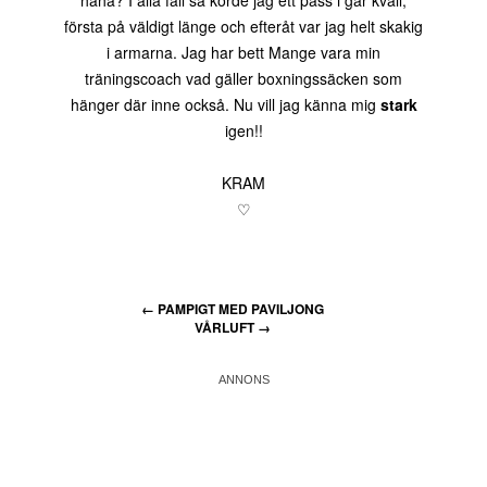
haha? I alla fall så körde jag ett pass i går kväll,
första på väldigt länge och efteråt var jag helt skakig
i armarna. Jag har bett Mange vara min
träningscoach vad gäller boxningssäcken som
hänger där inne också. Nu vill jag känna mig
stark
igen!!
KRAM
♡
←
PAMPIGT MED PAVILJONG
VÅRLUFT
→