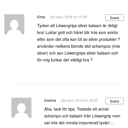
Erika
28 mars, 2018 on 15:08
Svara
Tycker att Löwengrips silver balsam är riktigt
bra! Luktar gott och håret blir inte som svinto
efter som det ofta kan bli av silver produkter ?
använder redkens blonde idol schampoo (inte
silver) och sen Löwengrips silver balsam och
för mig funkar det väldigt bra ?
Evelina
28 mars, 2018 on 20:55
Svara
Aha, tack för tips. Testade ett annat
schampo och balsam från Löwengrip men
var inte det minsta imponerad tyvärr…