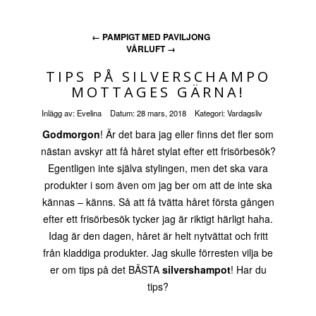
←
PAMPIGT MED PAVILJONG
VÅRLUFT
→
TIPS PÅ SILVERSCHAMPO
MOTTAGES GÄRNA!
Inlägg av:
Evelina
Datum:
28 mars, 2018
Kategori:
Vardagsliv
Godmorgon
! Är det bara jag eller finns det fler som
nästan avskyr att få håret stylat efter ett frisörbesök?
Egentligen inte själva stylingen, men det ska vara
produkter i som även om jag ber om att de inte ska
kännas – känns. Så att få tvätta håret första gången
efter ett frisörbesök tycker jag är riktigt härligt haha.
Idag är den dagen, håret är helt nytvättat och fritt
från kladdiga produkter. Jag skulle förresten vilja be
er om tips på det BÄSTA
silvershampot
! Har du
tips?