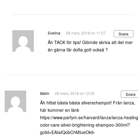
Evelina
28 mars, 2018 on 11:57
Svara
Åh TACK för tips! Glömde skriva att det mer
än gärna får dofta gott också ?
Malin
28 mars, 2018 on 12:05
Svara
Åh hittat bästa bästa silverschampot! Från lanza,
här kommer en länk
https://www.parfym.se/harvard/lanza/lanza-healing
color-care-silver-brightening-shampoo-300ml?
gclid=EAIaIQobChMIueOk9-