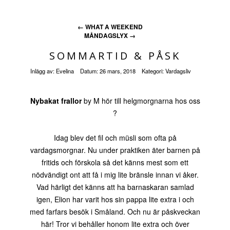
←
WHAT A WEEKEND
MÅNDAGSLYX
→
SOMMARTID & PÅSK
Inlägg av:
Evelina
Datum:
26 mars, 2018
Kategori:
Vardagsliv
Nybakat frallor
by M hör till helgmorgnarna hos oss
?
Idag blev det fil och müsli som ofta på
vardagsmorgnar. Nu under praktiken äter barnen på
fritids och förskola så det känns mest som ett
nödvändigt ont att få i mig lite bränsle innan vi åker.
Vad härligt det känns att ha barnaskaran samlad
igen, Elion har varit hos sin pappa lite extra i och
med farfars besök i Småland. Och nu är påskveckan
här! Tror vi behåller honom lite extra och över