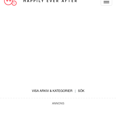
HAPPILY EVER AFTER
Toggle
Navigat
VISA ARKIV & KATEGORIER
|
SÖK