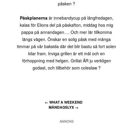
påsken ?
Påskplanerna
är innebandycup på långfredagen,
kalas för Elions del på påskafton, middag hos mig
pappa på annandagen…. Och mer lär tillkomma
längs vägen. Önskar en solig påsk med många
timmar på vår baksida där det blir bastu så fort solen
kilar fram. Inviga grillen är ett mål och en
förhoppning med helgen. Grillat ÄR ju verkligen
godast, och tillbehör som coleslaw ?
←
WHAT A WEEKEND
MÅNDAGSLYX
→