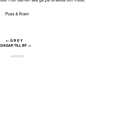
Puss & Kram
←
G R E Y
 DAGAR TILL BF
→