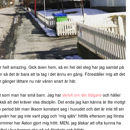
ar helt amazing. Gick även hem, så en hel del steg har jag samlat på
så det är bara att ta tag i det ännu en gång. Föreställer mig att det
 gånger lättare nu när våren snart är här.
gt som man har små barn. Jag har
skrivit om det tidigare
och håller
kså att det kräver viss disciplin. Det enda jag kan känna är lite motigt
period blir man liksom konstant seg i huvudet och det är inte till sin
ärr har jag inte varit pigg och ”mig själv” hittills eftersom jag första
rminer har Aston gjort mig trött. MEN, jag älskar att ofta kunna ha
bel i hur barnen ska gå på förskola och fritids.