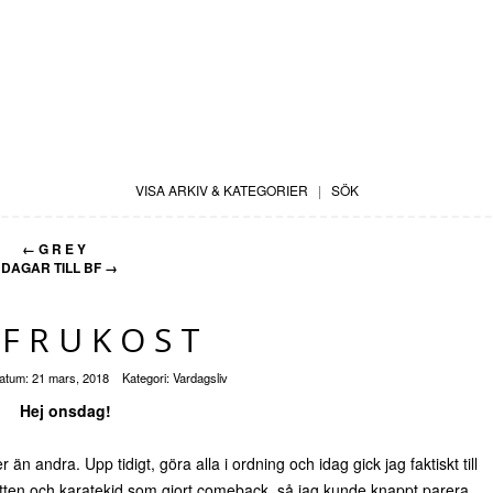
VISA ARKIV & KATEGORIER
|
SÖK
←
G R E Y
 DAGAR TILL BF
→
XFRUKOST
atum:
21 mars, 2018
Kategori:
Vardagsliv
Hej onsdag!
n andra. Upp tidigt, göra alla i ordning och idag gick jag faktiskt till
atten och karatekid som gjort comeback, så jag kunde knappt parera