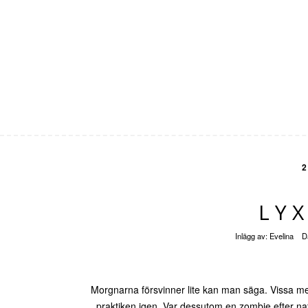
2
LY
Inlägg av:
Evelina
D
Morgnarna försvinner lite kan man säga. Vissa mer ä
praktiken igen. Var dessutom en zombie efter n