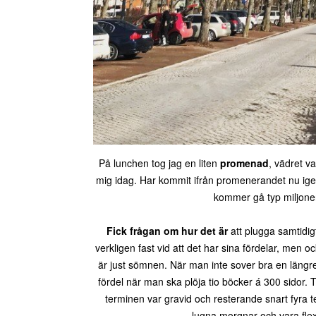
På lunchen tog jag en liten
promenad
, vädret v
mig idag. Har kommit ifrån promenerandet nu igen 
kommer gå typ miljoner
Fick frågan om hur det är
att plugga samtidi
verkligen fast vid att det har sina fördelar, men oc
är just sömnen. När man inte sover bra en längre 
fördel när man ska plöja tio böcker á 300 sidor. Tyv
terminen var gravid och resterande snart fyra te
lugna morgnar och vara flexi