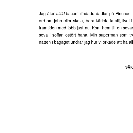
Jag äter
alltid
baconinlindade dadlar på Pinchos. I
ord om jobb eller skola, bara kärlek, familj, livet
framtiden med jobb just nu. Kom hem till en sov
sova i soffan ostört haha. Min superman som trot
natten i bagaget undrar jag hur vi orkade att ha a
SÄK