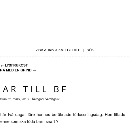
VISA ARKIV & KATEGORIER
|
SÖK
←
LYXFRUKOST
RA MED EN GRIND
→
AR TILL BF
atum:
21 mars, 2018
Kategori:
Vardagsliv
 här två dagar före hennes beräknade förlossningsdag. Hon tittade
 henne som ska föda barn snart ?