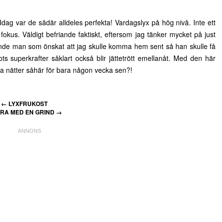
dag var de sådär alldeles perfekta! Vardagslyx på hög nivå. Inte ett
 i fokus. Väldigt befriande faktiskt, eftersom jag tänker mycket på just
ande man som önskat att jag skulle komma hem sent så han skulle få
s superkrafter såklart också blir jättetrött emellanåt. Med den här
lla nätter såhär för bara någon vecka sen?!
←
LYXFRUKOST
RA MED EN GRIND
→