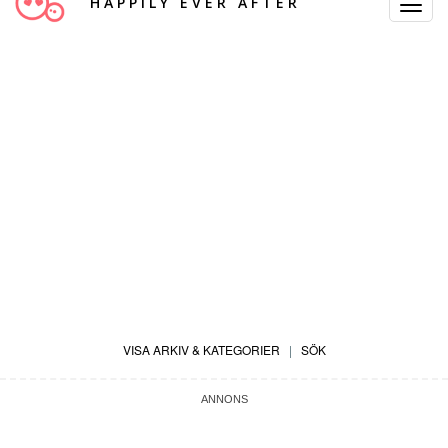
HAPPILY EVER AFTER
Toggle
Navigat
VISA ARKIV & KATEGORIER
|
SÖK