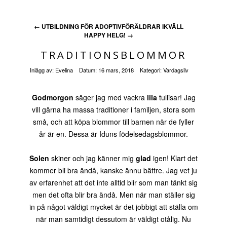
←
UTBILDNING FÖR ADOPTIVFÖRÄLDRAR IKVÄLL
HAPPY HELG!
→
TRADITIONSBLOMMOR
Inlägg av:
Evelina
Datum:
16 mars, 2018
Kategori:
Vardagsliv
Godmorgon
säger jag med vackra
lila
tullisar! Jag
vill gärna ha massa traditioner i familjen, stora som
små, och att köpa blommor till barnen när de fyller
år är en. Dessa är Iduns födelsedagsblommor.
Solen
skiner och jag känner mig
glad
igen! Klart det
kommer bli bra ändå, kanske ännu bättre. Jag vet ju
av erfarenhet att det inte alltid blir som man tänkt sig
men det ofta blir bra ändå. Men när man ställer sig
in på något väldigt mycket är det jobbigt att ställa om
när man samtidigt dessutom är väldigt otålig. Nu