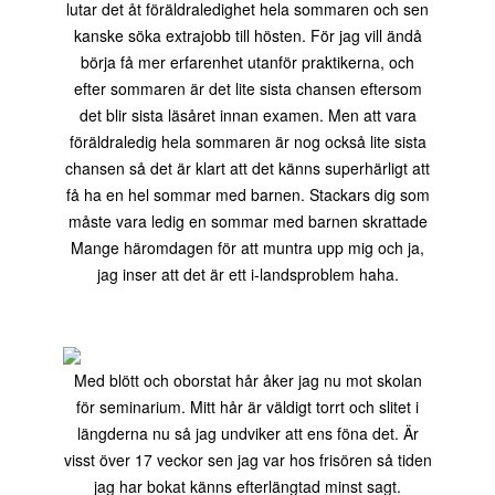
lutar det åt föräldraledighet hela sommaren och sen
kanske söka extrajobb till hösten. För jag vill ändå
börja få mer erfarenhet utanför praktikerna, och
efter sommaren är det lite sista chansen eftersom
det blir sista läsåret innan examen. Men att vara
föräldraledig hela sommaren är nog också lite sista
chansen så det är klart att det känns superhärligt att
få ha en hel sommar med barnen. Stackars dig som
måste vara ledig en sommar med barnen skrattade
Mange häromdagen för att muntra upp mig och ja,
jag inser att det är ett i-landsproblem haha.
Med blött och oborstat hår åker jag nu mot skolan
för seminarium. Mitt hår är väldigt torrt och slitet i
längderna nu så jag undviker att ens föna det. Är
visst över 17 veckor sen jag var hos frisören så tiden
jag har bokat känns efterlängtad minst sagt.