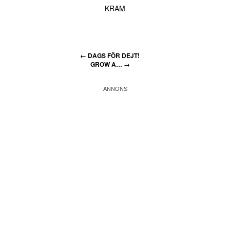
KRAM
←
DAGS FÖR DEJT!
GROW A…
→