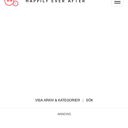
HAPPILY EVER AFTER
Toggle
Navigat
VISA ARKIV & KATEGORIER
|
SÖK