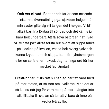
♡
Och vet ni vad
. Farmor och farfar som missade
minisarnas övernattning pga. sjukdom helgen när
min syster gifte sig vill ta igen det i helgen. Vi blir
alltså barnfria lördag till söndag och det känns ju
bara helt underbart. Att få sova ostört en natt! Vad
vill vi hitta på? Alltså förstå hur skönt att slippa tänka
på klockan på kvällen, vakna helt av sig själv och
kunna krypa ner och slappa framför nyhetsmorgon
eller en serie efter frukost. Jag har inga ord för hur
mycket jag längtar!
Praktiken tar ut sin rätt nu när jag har fått vara med
på mer möten, är så trött om kvällarna. Men det är
så kul nu när jag får vara med på mer! Längtar inte
alls tillbaka till skolan så tur att vi bara är inne på
vecka två av tio.