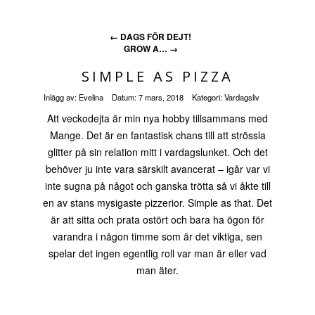
←
DAGS FÖR DEJT!
GROW A…
→
SIMPLE AS PIZZA
Inlägg av:
Evelina
Datum:
7 mars, 2018
Kategori:
Vardagsliv
Att veckodejta är min nya hobby tillsammans med
Mange. Det är en fantastisk chans till att strössla
glitter på sin relation mitt i vardagslunket. Och det
behöver ju inte vara särskilt avancerat – igår var vi
inte sugna på något och ganska trötta så vi åkte till
en av stans mysigaste pizzerior. Simple as that. Det
är att sitta och prata ostört och bara ha ögon för
varandra i någon timme som är det viktiga, sen
spelar det ingen egentlig roll var man är eller vad
man äter.