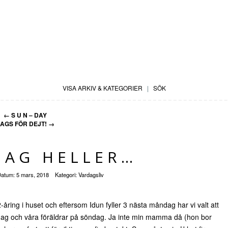
VISA ARKIV & KATEGORIER
|
SÖK
←
S U N – DAY
AGS FÖR DEJT!
→
DAG HELLER…
Datum:
5 mars, 2018
Kategori:
Vardagsliv
 2-åring i huset och eftersom Idun fyller 3 nästa måndag har vi valt att
dag och våra föräldrar på söndag. Ja inte min mamma då (hon bor