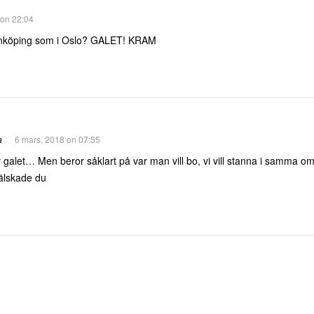
 on 22:04
 Jönköping som i Oslo? GALET! KRAM
a
6 mars, 2018 on 07:55
r galet… Men beror såklart på var man vill bo, vi vill stanna i samma 
älskade du