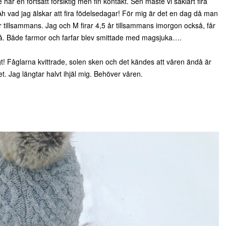
har en fortsatt försiktig men fin kontakt. Sen måste vi såklart fira
 vad jag älskar att fira födelsedagar! För mig är det en dag då man
r tillsammans. Jag och M firar 4,5 år tillsammans imorgon också, får
t då. Både farmor och farfar blev smittade med magsjuka….
t! Fåglarna kvittrade, solen sken och det kändes att våren ändå är
. Jag längtar halvt ihjäl mig. Behöver våren.