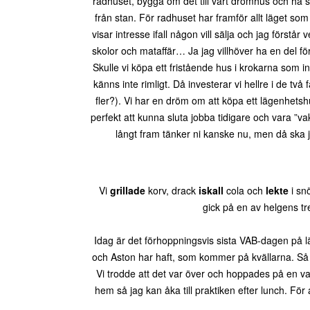
radhuset, bygga om det till vårt drömhus och ha
från stan. För radhuset har framför allt läget som
visar intresse ifall någon vill sälja och jag förstår
skolor och mataffär… Ja jag villhöver ha en del 
Skulle vi köpa ett fristående hus i krokarna som in
känns inte rimligt. Då investerar vi hellre i de två
fler?). Vi har en dröm om att köpa ett lägenhet
perfekt att kunna sluta jobba tidigare och vara ”va
långt fram tänker ni kanske nu, men då ska ja
Vi
grillade
korv, drack
iskall
cola och
lekte
i snö
gick på en av helgens tr
Idag är det förhoppningsvis sista VAB-dagen på l
och Aston har haft, som kommer på kvällarna. Så 
Vi trodde att det var över och hoppades på en v
hem så jag kan åka till praktiken efter lunch. För