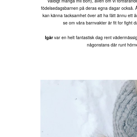
väldigt många mil bort), även om vi fortfarande 
födelsedagsbarnen på deras egna dagar också. Åh
kan känna tacksamhet över att ha fått ännu ett å
se om våra barnvakter är fit for figh
Igår
var en helt fantastisk dag rent vädermässig
någonstans där runt hörnet