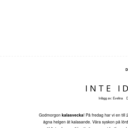
D
INTE I
Inlägg av:
Evelina
Godmorgon
kalasvecka
! På fredag har vi en till
ägna helgen åt kalasande. Våra syskon på lör