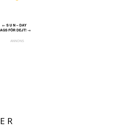
←
S U N – DAY
AGS FÖR DEJT!
→
ER