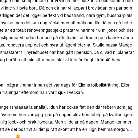
 stugan som komplement när vi vill ha mer huskänsla och komma bort
 vi inte vill byta bort. Då och då har vi lappar i brevlådan om par som
 verkligen det det ligger perfekt vid badstrand, nära gym, busshållplats,
förnyelse men det kan nog räcka med att måla om lite då och då hehe.
te är ett totalt renoveringsobjekt pratar vi närmre 10 miljoner och det
 fastigheter vi redan har och på sikt även i ett tredje (och kanske ännu
shus, renovera upp det och hyra ut lägenheterna. Skulle passa Mange
ktmästare” till hyreshuset när han gått i pension. Ja oj vad ni planerar
g berätta att min kära man faktiskt inte är långt i från 40 haha.
n i några timmar innan det var dags för Elions fotbollsträning. Elion
e träningar eftersom han varit sjuk i veckan.
änge (snääääälla snälla). Idun har också fått den där febern som jag
även om hon var pigg igår på dagen blev hon febrig på kvällen igen.
anlig jobb- och praktikvecka. Men vi delar på dagen, Mange kommer
 att se det positivt är det ju rätt skönt att ha en lugn hemmamorgon…