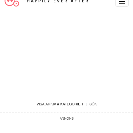
HAPPILY EVER AFTER
Toggle
Navigat
VISA ARKIV & KATEGORIER
|
SÖK