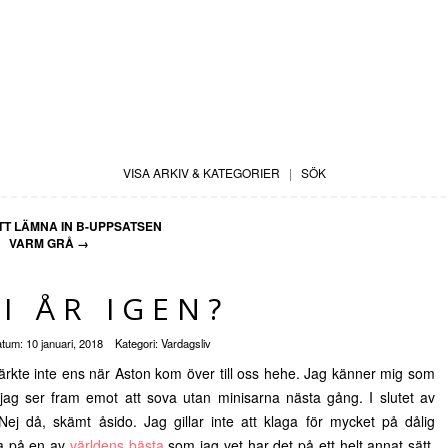
VISA ARKIV & KATEGORIER
|
SÖK
T LÄMNA IN B-UPPSATSEN
VARM GRÅ
→
 I ÅR IGEN?
atum:
10 januari, 2018
Kategori:
Vardagsliv
ärkte inte ens när Aston kom över till oss hehe. Jag känner mig som
ag ser fram emot att sova utan minisarna nästa gång. I slutet av
ej då, skämt åsido. Jag gillar inte att klaga för mycket på dålig
ka på en av
världens bästa
som jag vet har det på ett helt annat sätt.