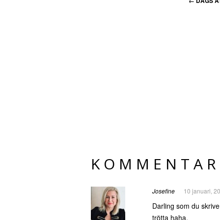
←
DAGS AT
KOMMENTAR
Josefine
10 januari, 2
Darling som du skriver
trötta haha.