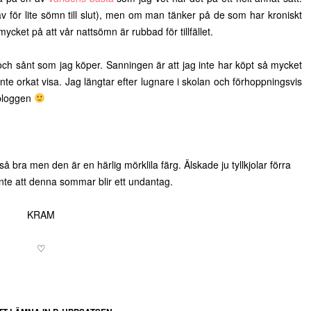
 av för lite sömn till slut), men om man tänker på de som har kroniskt
mycket på att vår nattsömn är rubbad för tillfället.
och sånt som jag köper. Sanningen är att jag inte har köpt så mycket
nte orkat visa. Jag längtar efter lugnare i skolan och förhoppningsvis
l bloggen
å bra men den är en härlig mörklila färg. Älskade ju tyllkjolar förra
nte att denna sommar blir ett undantag.
KRAM
♡