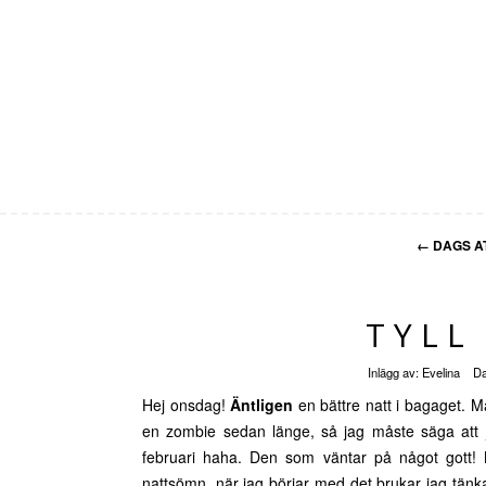
←
DAGS AT
TYLL
Inlägg av:
Evelina
D
Hej onsdag!
Äntligen
en bättre natt i bagaget. M
en zombie sedan länge, så jag måste säga att j
februari haha. Den som väntar på något gott! N
nattsömn, när jag börjar med det brukar jag tän