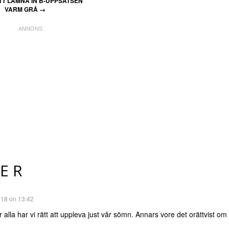
T LÄMNA IN B-UPPSATSEN
VARM GRÅ
→
ER
018 on 13:42
 alla har vi rätt att uppleva just vår sömn. Annars vore det orättvist o