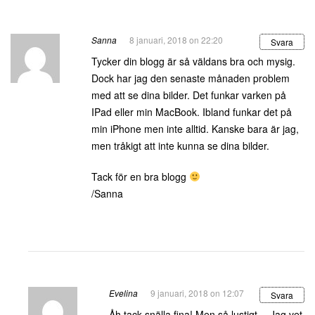
Sanna
8 januari, 2018 on 22:20
Svara
Tycker din blogg är så väldans bra och mysig.
Dock har jag den senaste månaden problem
med att se dina bilder. Det funkar varken på
IPad eller min MacBook. Ibland funkar det på
min iPhone men inte alltid. Kanske bara är jag,
men tråkigt att inte kunna se dina bilder.
Tack för en bra blogg
/Sanna
Evelina
9 januari, 2018 on 12:07
Svara
Åh tack snälla fina! Men så lustigt… Jag vet