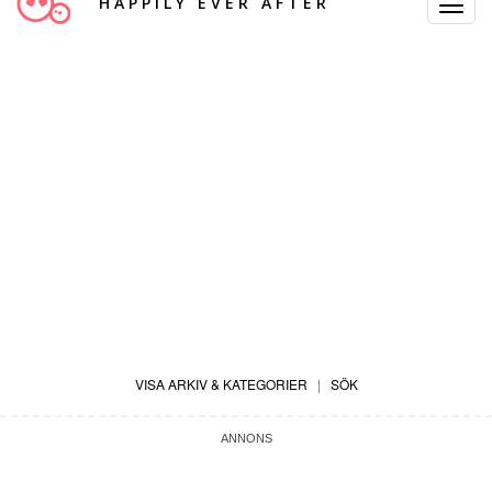
HAPPILY EVER AFTER
Toggle
Navigat
VISA ARKIV & KATEGORIER
|
SÖK