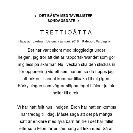
←
DET BÄSTA MED TAVELLISTER
SÖNDAGSDATE
→
TRETTIOÅTTA
Inlägg av:
Evelina
Datum:
7 januari, 2018
Kategori:
Vardagsliv
Det har varit skönt med bloggledigt under
helgen, jag tror att det är rapportskrivandet som gör
mig less på skärmar. Nu i veckan ska den skickas in
för opponering vid ett seminarium så då hopps jag
att orken till annat kommer tillbaka till mig igen.
Förkylningen som vägrar släppa taget hjälper ju inte
heller till direkt.
Vi har haft fullt hus i helgen, Elion har haft en kompis
här fredag till idag. Måste säga att det på många
sätt är enklare med fyra barn än tre i det här fallet
eftersom Elion får en jämnårig att leka med. Så att