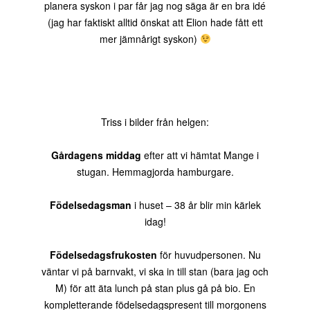
planera syskon i par får jag nog säga är en bra idé
(jag har faktiskt alltid önskat att Elion hade fått ett
mer jämnårigt syskon)
Triss i bilder från helgen:
Gårdagens middag
efter att vi hämtat Mange i
stugan. Hemmagjorda hamburgare.
Födelsedagsman
i huset – 38 år blir min kärlek
idag!
Födelsedagsfrukosten
för huvudpersonen. Nu
väntar vi på barnvakt, vi ska in till stan (bara jag och
M) för att äta lunch på stan plus gå på bio. En
kompletterande födelsedagspresent till morgonens