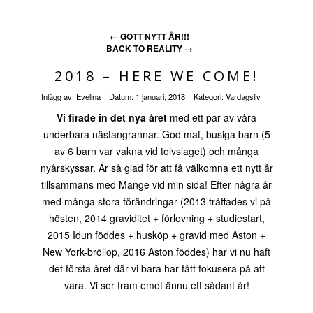
←
GOTT NYTT ÅR!!!
BACK TO REALITY
→
2018 – HERE WE COME!
Inlägg av:
Evelina
Datum:
1 januari, 2018
Kategori:
Vardagsliv
Vi firade in det nya året
med ett par av våra
underbara nästangrannar. God mat, busiga barn (5
av 6 barn var vakna vid tolvslaget) och många
nyårskyssar. Är så glad för att få välkomna ett nytt år
tillsammans med Mange vid min sida! Efter några år
med många stora förändringar (2013 träffades vi på
hösten, 2014 graviditet + förlovning + studiestart,
2015 Idun föddes + husköp + gravid med Aston +
New York-bröllop, 2016 Aston föddes) har vi nu haft
det första året där vi bara har fått fokusera på att
vara. Vi ser fram emot ännu ett sådant år!