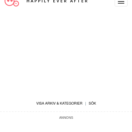
HAPPILY EVER AFTER
Toggle
Navigat
VISA ARKIV & KATEGORIER
|
SÖK