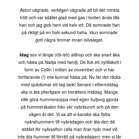
Aston vägrade, verkligen vägrade att bli det minsta
trött och var istället glad med gas i botten ända tills
han och jag gick hem vid halv ett. Då somnade han
på riktigt på en halv sekund haha. Idun somnade
gott några timmar innan tolvslaget.
Idag
sov vi länge (09-ish) allihop och ska snart åka
och hälsa på Nadja med familj. De fick ett nytillskott i
form av Collin i mitten av november och vi har
fortfarande (!) inte kunnat hälsa på. Nu får det räcka
med sjukdomar ett tag tack! Senare i eftermiddag
ska vi äta ytterligare en trerätters middag. Mange
ville göra hummersoppa med egen buljong gjorda
på hummerskalen från vår nyårslunch och på den
vägen är det. Vi sa att vi kanske ska flytta
nyårshummern till nyårsdagen och äta den då
istället för nyårsafton (alla man firar nyår med vill
inte äta hummer till förrätt på nyårsdagen) men vi får