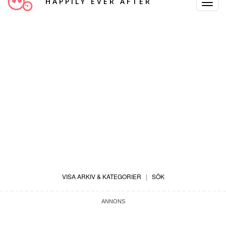
HAPPILY EVER AFTER
Toggle
Navigat
VISA ARKIV & KATEGORIER
|
SÖK