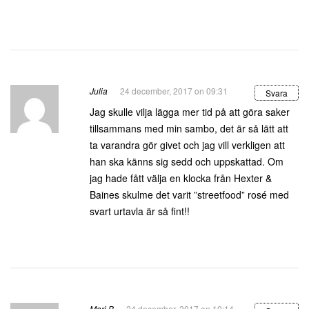
Julia
24 december, 2017 on 09:31
Svara
Jag skulle vilja lägga mer tid på att göra saker
tillsammans med min sambo, det är så lätt att
ta varandra gör givet och jag vill verkligen att
han ska känns sig sedd och uppskattad. Om
jag hade fått välja en klocka från Hexter &
Baines skulme det varit ”streetfood” rosé med
svart urtavla är så fint!!
Mari B
24 december, 2017 on 10:14