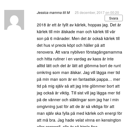
Jessica mamma till M
25 december, 2017 on 00:20
Svara
2018 är ett år fyllt av kärlek, hoppas jag. Det är
kärlek till min älskade man och kärlek till vår
son på 6 månader. Men det är också kärlek till
det hus vi precis köpt och håller på att
renovera. Att vara nybliven förstagångsmamma
och hitta rutiner i en vardag av kaos är inte
alltid lätt och det är lätt att glömma bort de runt
omkring som man älskar. Jag vill lägga mer tid
på min man som är en fantastisk pappa… mer
tid på mig själv så att jag inte glömmer bort att
jag också är viktig. Till sist vill jag lägga mer tid
på de vänner och släktingar som jag har i min
omgivning just för att de är så viktiga för att
man själv ska fylla på med kärlek och energi för
att må bra. Jag hade velat vinna en kensington
eller cornwall, alla är så himla fina.