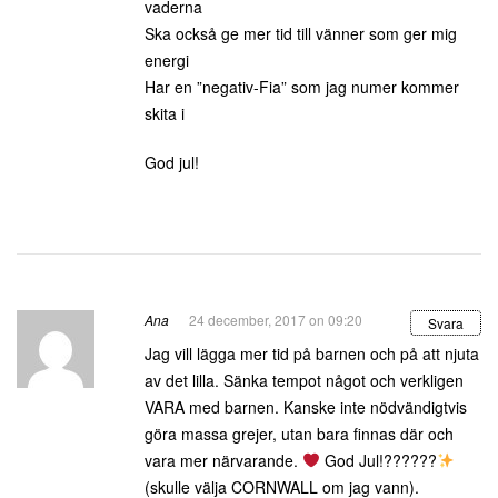
vaderna
Ska också ge mer tid till vänner som ger mig
energi
Har en ”negativ-Fia” som jag numer kommer
skita i
God jul!
Ana
24 december, 2017 on 09:20
Svara
Jag vill lägga mer tid på barnen och på att njuta
av det lilla. Sänka tempot något och verkligen
VARA med barnen. Kanske inte nödvändigtvis
göra massa grejer, utan bara finnas där och
vara mer närvarande.
God Jul!??????
(skulle välja CORNWALL om jag vann).