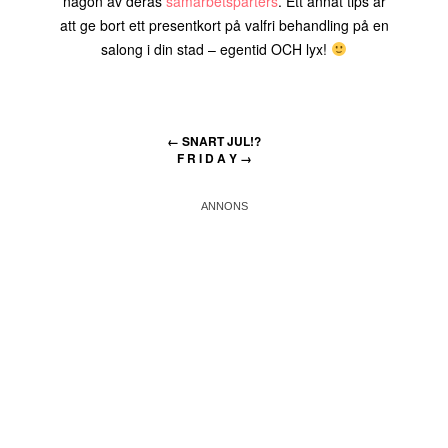
någon av deras
samarbetsparters
. Ett annat tips är
att ge bort ett presentkort på valfri behandling på en
salong i din stad – egentid OCH lyx!
←
SNART JUL!?
F R I D A Y
→