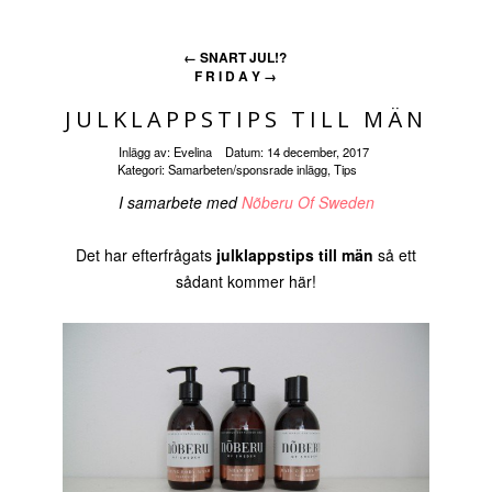
←
SNART JUL!?
F R I D A Y
→
JULKLAPPSTIPS TILL MÄN
Inlägg av:
Evelina
Datum:
14 december, 2017
Kategori:
Samarbeten/sponsrade inlägg
,
Tips
I samarbete med
Nõberu Of Sweden
Det har efterfrågats
julklappstips till män
så ett
sådant kommer här!