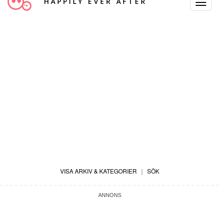
HAPPILY EVER AFTER
Toggle
Navigat
VISA ARKIV & KATEGORIER
|
SÖK