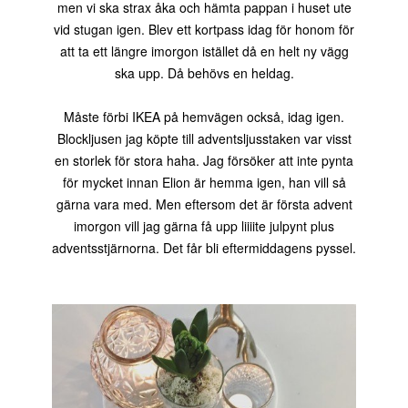
men vi ska strax åka och hämta pappan i huset ute
vid stugan igen. Blev ett kortpass idag för honom för
att ta ett längre imorgon istället då en helt ny vägg
ska upp. Då behövs en heldag.
Måste förbi IKEA på hemvägen också, idag igen.
Blockljusen jag köpte till adventsljusstaken var visst
en storlek för stora haha. Jag försöker att inte pynta
för mycket innan Elion är hemma igen, han vill så
gärna vara med. Men eftersom det är första advent
imorgon vill jag gärna få upp liiiite julpynt plus
adventsstjärnorna. Det får bli eftermiddagens pyssel.