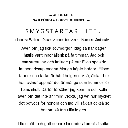
←
40 GRADER
NÄR FÖRSTA LJUSET BRINNER
→
SMYGSTARTAR LITE…
Inlägg av:
Evelina
Datum:
2 december, 2017
Kategori:
Vardagsliv
Även om jag fick sovmorgon idag så har dagen
hittills varit innehållsrik på få timmar. Jag och
minisarna var och kollade på när Elion spelade
innebandycup medan Mange köpte brädor. Elions
farmor och farfar är här i helgen också, älskar hur
han skiner upp när det är många som kommer för
hans skull. Därför försöker jag komma och kolla
även om det inte är ”min” vecka, jag vet hur mycket
det betyder för honom och jag vill såklart också se
honom så fort tillfälle ges.
Lite smått och gott senare landade vi precis i soffan