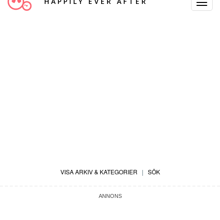
HAPPILY EVER AFTER
Toggle
Navigat
VISA ARKIV & KATEGORIER
|
SÖK