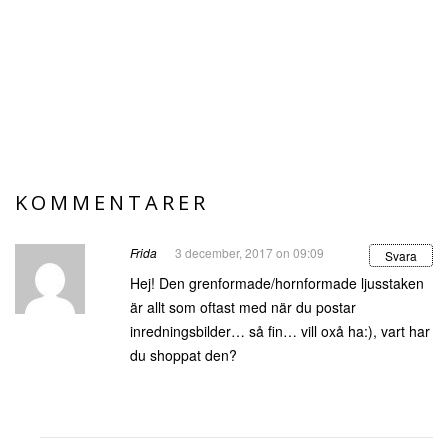
KOMMENTARER
Frida
3 december, 2017 on 09:09
Svara
Hej! Den grenformade/hornformade ljusstaken
är allt som oftast med när du postar
inredningsbilder… så fin… vill oxå ha:), vart har
du shoppat den?