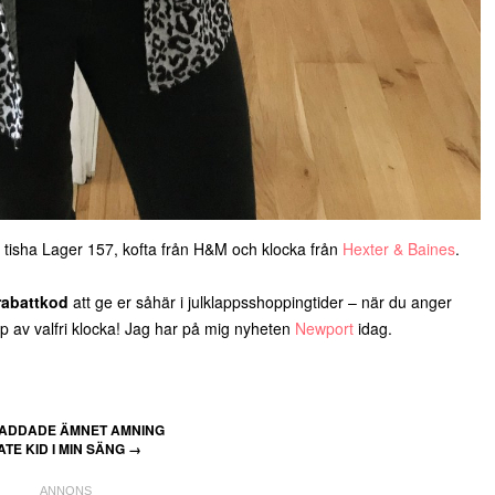
 tisha Lager 157, kofta från H&M och klocka från
Hexter & Baines
.
rabattkod
att ge er såhär i julklappsshoppingtider – när du anger
öp av valfri klocka! Jag har på mig nyheten
Newport
idag.
LADDADE ÄMNET AMNING
TE KID I MIN SÄNG
→