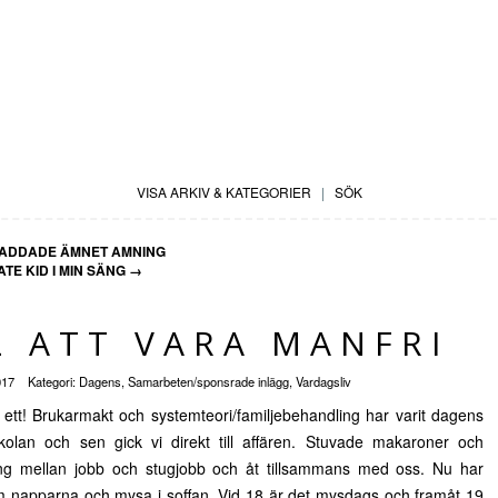
VISA ARKIV & KATEGORIER
|
SÖK
LADDADE ÄMNET AMNING
TE KID I MIN SÄNG
→
L ATT VARA MANFRI
017
Kategori:
Dagens
,
Samarbeten/sponsrade inlägg
,
Vardagsliv
ett! Brukarmakt och systemteori/familjebehandling har varit dagens
kolan och sen gick vi direkt till affären. Stuvade makaroner och
ng mellan jobb och stugjobb och åt tillsammans med oss. Nu har
ram napparna och mysa i soffan. Vid 18 är det mysdags och framåt 19