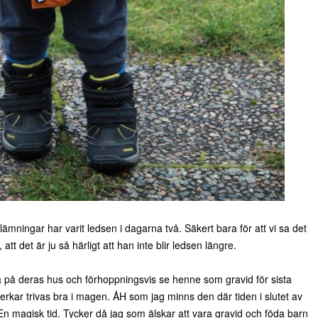
mningar har varit ledsen i dagarna två. Säkert bara för att vi sa det
tt det är ju så härligt att han inte blir ledsen längre.
ta på deras hus och förhoppningsvis se henne som gravid för sista
rkar trivas bra i magen. ÅH som jag minns den där tiden i slutet av
n magisk tid. Tycker då jag som älskar att vara gravid och föda barn