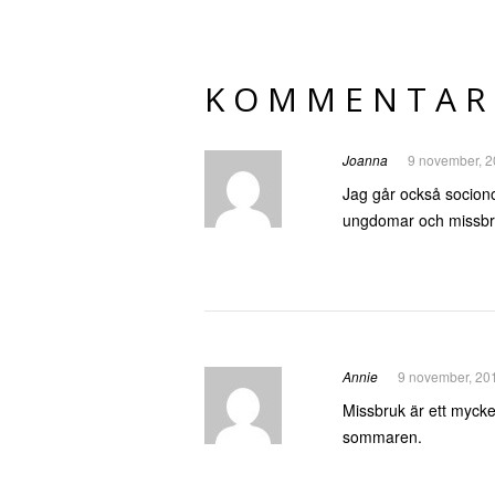
KOMMENTAR
Joanna
9 november, 2
Jag går också sociono
ungdomar och missbruk
Annie
9 november, 20
Missbruk är ett mycke
sommaren.