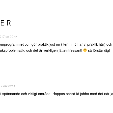
ER
017 on 20:44
mprogrammet och gör praktik just nu ( termin 5 har vi praktik här) och 
sproblematik, och det är verkligen jätteintressant!
så förstår dig!
17 on 22:14
t spännande och viktigt område! Hoppas också få jobba med det när jag 