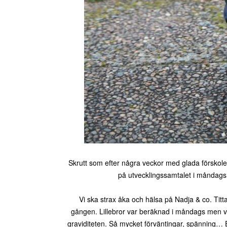
Skrutt som efter några veckor med glada förskolelä
på utvecklingssamtalet i måndags, a
Vi ska strax åka och hälsa på Nadja & co. Tit
gången. Lillebror var beräknad i måndags men ve
graviditeten. Så mycket förväntingar, spänning… E