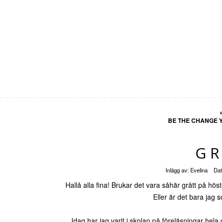
BE THE CHANGE Y
GR
Inlägg av:
Evelina
Da
Hallå alla fina! Brukar det vara såhär grått på hö
Eller är det bara jag
Idag har jag varit i skolan på föreläsningar hela