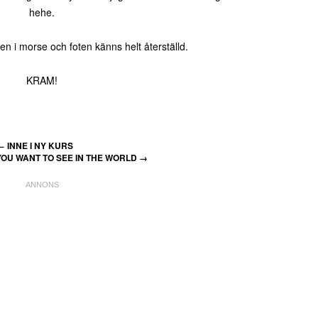
hehe.
ssen i morse och foten känns helt återställd.
KRAM!
←
INNE I NY KURS
OU WANT TO SEE IN THE WORLD
→