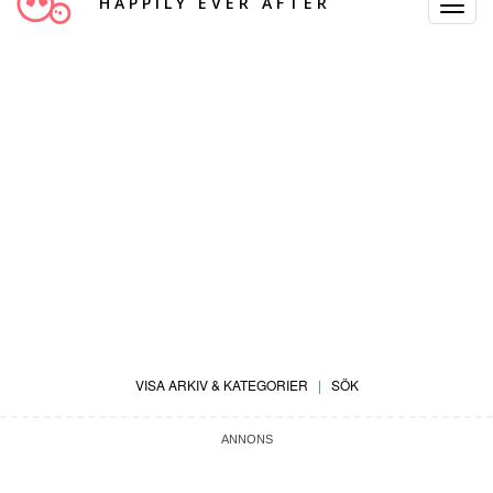
HAPPILY EVER AFTER
Toggle
Navigat
VISA ARKIV & KATEGORIER
|
SÖK