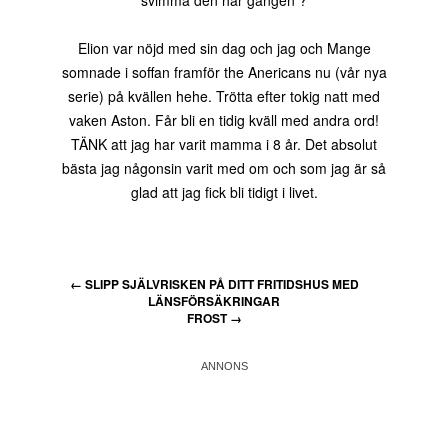
svimma den här gången ?
Elion var nöjd med sin dag och jag och Mange
somnade i soffan framför the Anericans nu (vår nya
serie) på kvällen hehe. Trötta efter tokig natt med
vaken Aston. Får bli en tidig kväll med andra ord!
TÄNK att jag har varit mamma i 8 år. Det absolut
bästa jag någonsin varit med om och som jag är så
glad att jag fick bli tidigt i livet.
←
SLIPP SJÄLVRISKEN PÅ DITT FRITIDSHUS MED
LÄNSFÖRSÄKRINGAR
FROST
→