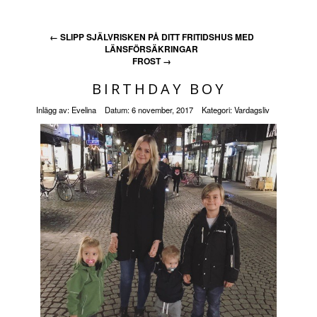
←
SLIPP SJÄLVRISKEN PÅ DITT FRITIDSHUS MED
LÄNSFÖRSÄKRINGAR
FROST
→
BIRTHDAY BOY
Inlägg av:
Evelina
Datum:
6 november, 2017
Kategori:
Vardagsliv