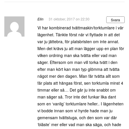
Elin
31 oktober, 2017 on 22:30
Svara
Vi har kombinerad tvättmaskin/torktumlare i vår
lägenhet. Tänkte först när vi flyttade in att det
var ju jättebra, för platsbristen om inte annat.
Men det krävs ju att man lägger upp en plan för
vilken ordning man ska tvätta eller vad man
säger. Eftersom om man vill torka tvätt i den
efter man kört kan man typ glömma att tvätta
något mer den dagen. Man får tvätta allt som
får plats att hängas först, sen torktumla minst 4
timmar eller så… Det går ju inte snabbt om
man säger så. Tror inte det funkar lika dant
som en ‘vanlig’ torktumlare heller.. I lägenheten
vi bodde innan som vi hyrde hade man ju
gemensam tvättstuga, och den som var där
‘blåste’ mer eller vad man ska säga, och hade