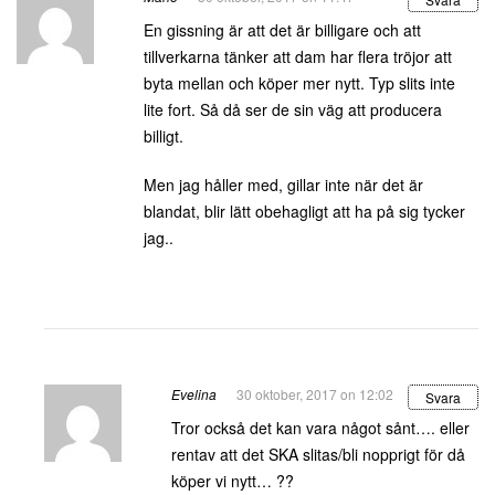
En gissning är att det är billigare och att
tillverkarna tänker att dam har flera tröjor att
byta mellan och köper mer nytt. Typ slits inte
lite fort. Så då ser de sin väg att producera
billigt.
Men jag håller med, gillar inte när det är
blandat, blir lätt obehagligt att ha på sig tycker
jag..
Evelina
30 oktober, 2017 on 12:02
Svara
Tror också det kan vara något sånt…. eller
rentav att det SKA slitas/bli nopprigt för då
köper vi nytt… ??