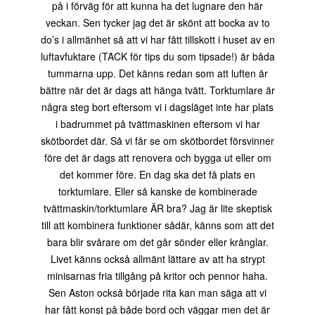
på i förväg för att kunna ha det lugnare den här
veckan. Sen tycker jag det är skönt att bocka av to
do’s i allmänhet så att vi har fått tillskott i huset av en
luftavfuktare (TACK för tips du som tipsade!) är båda
tummarna upp. Det känns redan som att luften är
bättre när det är dags att hänga tvätt. Torktumlare är
några steg bort eftersom vi i dagsläget inte har plats
i badrummet på tvättmaskinen eftersom vi har
skötbordet där. Så vi får se om skötbordet försvinner
före det är dags att renovera och bygga ut eller om
det kommer före. En dag ska det få plats en
torktumlare. Eller så kanske de kombinerade
tvättmaskin/torktumlare ÄR bra? Jag är lite skeptisk
till att kombinera funktioner sådär, känns som att det
bara blir svårare om det går sönder eller krånglar.
Livet känns också allmänt lättare av att ha strypt
minisarnas fria tillgång på kritor och pennor haha.
Sen Aston också började rita kan man säga att vi
har fått konst på både bord och väggar men det är