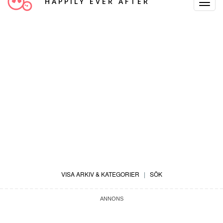
HAPPILY EVER AFTER
Toggle
Navigat
VISA ARKIV & KATEGORIER
|
SÖK