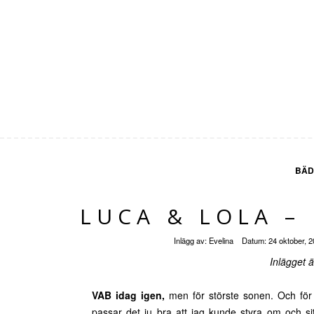
BÄD
LUCA & LOLA –
Inlägg av:
Evelina
Datum:
24 oktober, 
Inlägget 
VAB idag igen,
men för störste sonen. Och för 
passar det ju bra att jag kunde styra om och s