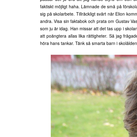
faktiskt möjligt haha. Lämnade de små på förskolan
sig på skolarbete. Tillräckligt svårt när Elion ko
andra. Visa sin faktabok och prata om Gustav Vasa o
som ju är idag. Han missar att det tas upp i skolan
att poängtera allas lika rättigheter. Så jag frå
höra hans tankar. Tänk så smarta barn i skolåldern