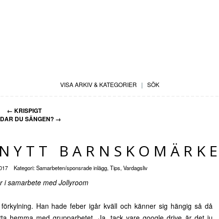
VISA ARKIV & KATEGORIER
|
SÖK
←
KRISPIGT
DAR DU SÄNGEN?
→
 NYTT BARNSKOMÄRK
2017
Kategori:
Samarbeten/sponsrade inlägg
,
Tips
,
Vardagsliv
är i samarbete med Jollyroom
förkylning. Han hade feber igår kväll och känner sig hängig så då
itta hemma med grupparbetet. Ja, tack vare google drive är det ju