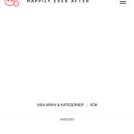
HAPPILY EVER AFTER
Toggle
Navigat
VISA ARKIV & KATEGORIER
|
SÖK