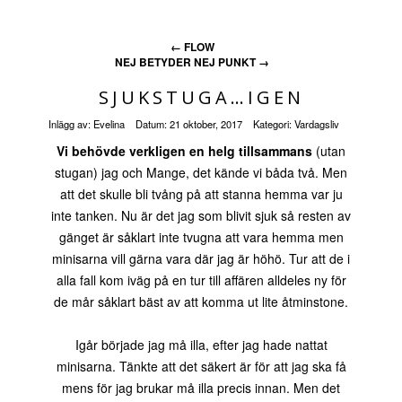
←
FLOW
NEJ BETYDER NEJ PUNKT
→
SJUKSTUGA…IGEN
Inlägg av:
Evelina
Datum:
21 oktober, 2017
Kategori:
Vardagsliv
Vi behövde verkligen en helg tillsammans
(utan
stugan) jag och Mange, det kände vi båda två. Men
att det skulle bli tvång på att stanna hemma var ju
inte tanken. Nu är det jag som blivit sjuk så resten av
gänget är såklart inte tvugna att vara hemma men
minisarna vill gärna vara där jag är höhö. Tur att de i
alla fall kom iväg på en tur till affären alldeles ny för
de mår såklart bäst av att komma ut lite åtminstone.
Igår började jag må illa, efter jag hade nattat
minisarna. Tänkte att det säkert är för att jag ska få
mens för jag brukar må illa precis innan. Men det