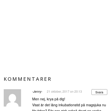
KOMMENTARER
-Jenny-
21 oktober, 2017 on 20:13
Svara
Men nej, krya på dig!
Visst är det lång inkubationstid på magsjuka nu
för tiden? För oss gick också drygt en vecka