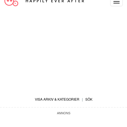
HAPPILY EVER AFTER
Toggle
Navigat
VISA ARKIV & KATEGORIER
|
SÖK