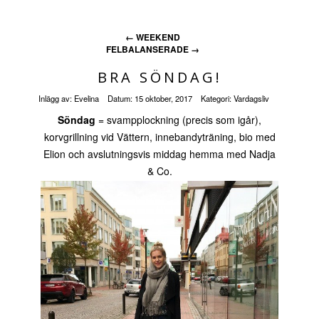
←
WEEKEND
FELBALANSERADE
→
BRA SÖNDAG!
Inlägg av:
Evelina
Datum:
15 oktober, 2017
Kategori:
Vardagsliv
Söndag
= svampplockning (precis som igår),
korvgrillning vid Vättern, innebandyträning, bio med
Elion och avslutningsvis middag hemma med Nadja
& Co.