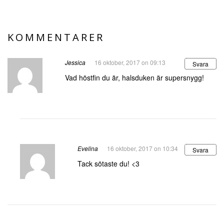
KOMMENTARER
Jessica
16 oktober, 2017 on 09:13
Svara
Vad höstfin du är, halsduken är supersnygg!
Evelina
16 oktober, 2017 on 10:34
Svara
Tack sötaste du! <3