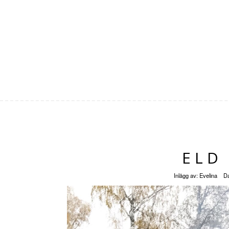
ELD
Inlägg av:
Evelina
D