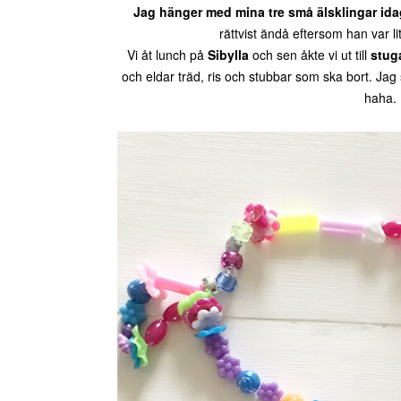
Jag hänger med mina tre små älsklingar ida
rättvist ändå eftersom han var li
Vi åt lunch på
Sibylla
och sen åkte vi ut till
stug
och eldar träd, ris och stubbar som ska bort. Jag 
haha. D