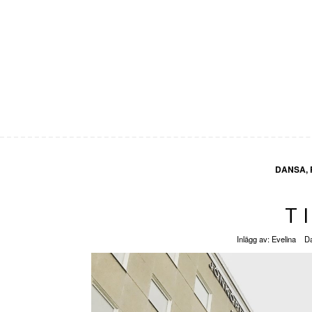
DANSA, 
T
Inlägg av:
Evelina
D