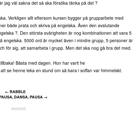
är jag väl sakna det så ska försöka tänka på det ?
lska. Verkligen allt eftersom kursen bygger på grupparbete med
mmer både prata och skriva på engelska. Även den avslutande
gelska ?. Den största svårigheten är nog kombinationen att vara 5
på engelska. 5000 ord är mycket även i mindre grupp, 5 personer är
och för sig, att samarbeta i grupp. Men det ska nog gå bra det med.
tillbaka! Bästa med dagen. Hon har varit he
Så att se henne leka en stund om så bara i soffan var himmelskt.
←
RABBLE
PAUSA, DANSA, PAUSA
→