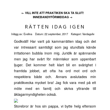
←
VILL INTE ATT PRAKTIKEN SKA TA SLUT!
INNEBANDYFÖRMIDDAG
→
RÄTTEN IDAG IGEN
Inlägg av:
Evelina
Datum:
22 september, 2017
Kategori:
Vardagsliv
Godkväll! Har varit på kammarrätten idag och det
var intressant samtidigt som jag stundtals kände
irritationen bubbla inom mig. Juridik är spännande
men jag har svårt för människor som uppenbart
ljuger. Det kommer helt klart bli en svårighet i
framtida jobbet, att ofta ha ord mot ord och
respektera både och. Annars avslutades min
praktikvecka mycket bra! Jag fick vara med på ett
möte med en familj och skriva yttrande till
åklagarmyndigheten också.
Storebror är hos sin pappa, vi bytte helg eftersom