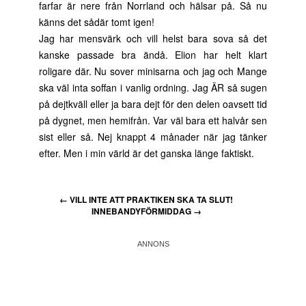
farfar är nere från Norrland och hälsar på. Så nu
känns det sådär tomt igen!
Jag har mensvärk och vill helst bara sova så det
kanske passade bra ändå. Elion har helt klart
roligare där. Nu sover minisarna och jag och Mange
ska väl inta soffan i vanlig ordning. Jag ÄR så sugen
på dejtkväll eller ja bara dejt för den delen oavsett tid
på dygnet, men hemifrån. Var väl bara ett halvår sen
sist eller så. Nej knappt 4 månader när jag tänker
efter. Men i min värld är det ganska länge faktiskt.
←
VILL INTE ATT PRAKTIKEN SKA TA SLUT!
INNEBANDYFÖRMIDDAG
→