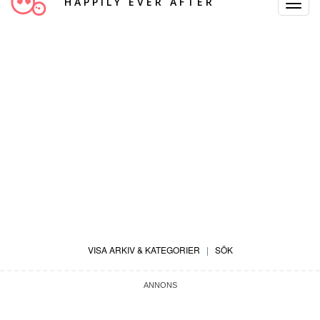
HAPPILY EVER AFTER
Toggle
Navigat
VISA ARKIV & KATEGORIER
|
SÖK