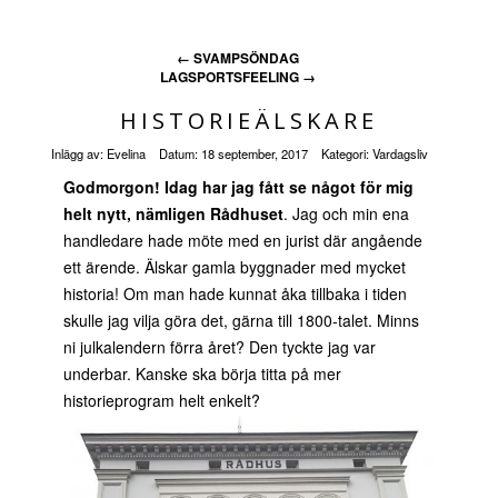
←
SVAMPSÖNDAG
LAGSPORTSFEELING
→
HISTORIEÄLSKARE
Inlägg av:
Evelina
Datum:
18 september, 2017
Kategori:
Vardagsliv
Godmorgon! Idag har jag fått se något för mig
helt nytt, nämligen Rådhuset
. Jag och min ena
handledare hade möte med en jurist där angående
ett ärende. Älskar gamla byggnader med mycket
historia! Om man hade kunnat åka tillbaka i tiden
skulle jag vilja göra det, gärna till 1800-talet. Minns
ni julkalendern förra året? Den tyckte jag var
underbar. Kanske ska börja titta på mer
historieprogram helt enkelt?