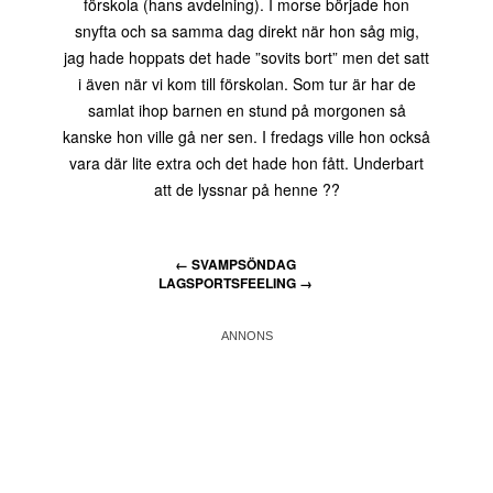
förskola (hans avdelning). I morse började hon
snyfta och sa samma dag direkt när hon såg mig,
jag hade hoppats det hade ”sovits bort” men det satt
i även när vi kom till förskolan. Som tur är har de
samlat ihop barnen en stund på morgonen så
kanske hon ville gå ner sen. I fredags ville hon också
vara där lite extra och det hade hon fått. Underbart
att de lyssnar på henne ??
←
SVAMPSÖNDAG
LAGSPORTSFEELING
→