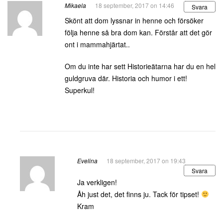
Mikaela
18 september, 2017 on 14:46
Svara
Skönt att dom lyssnar in henne och försöker
följa henne så bra dom kan. Förstår att det gör
ont i mammahjärtat..
Om du inte har sett Historieätarna har du en hel
guldgruva där. Historia och humor i ett!
Superkul!
Evelina
18 september, 2017 on 19:43
Svara
Ja verkligen!
Åh just det, det finns ju. Tack för tipset!
Kram