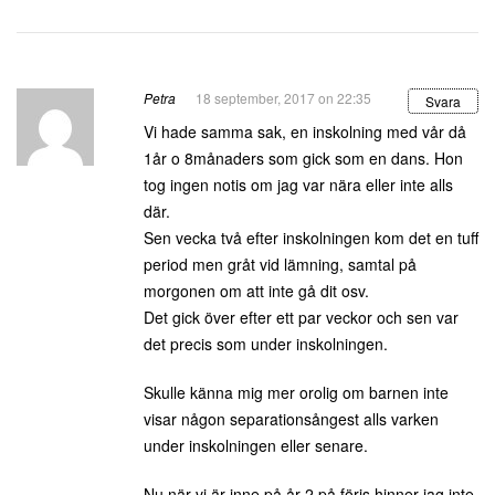
Petra
18 september, 2017 on 22:35
Svara
Vi hade samma sak, en inskolning med vår då
1år o 8månaders som gick som en dans. Hon
tog ingen notis om jag var nära eller inte alls
där.
Sen vecka två efter inskolningen kom det en tuff
period men gråt vid lämning, samtal på
morgonen om att inte gå dit osv.
Det gick över efter ett par veckor och sen var
det precis som under inskolningen.
Skulle känna mig mer orolig om barnen inte
visar någon separationsångest alls varken
under inskolningen eller senare.
Nu när vi är inne på år 2 på föris hinner jag inte