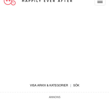
HAPPILY EVER AFTER
Toggle
Navigat
VISA ARKIV & KATEGORIER
|
SÖK