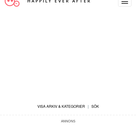
HAPPILY EVER AFTER
Toggle
Navigat
VISA ARKIV & KATEGORIER
|
SÖK