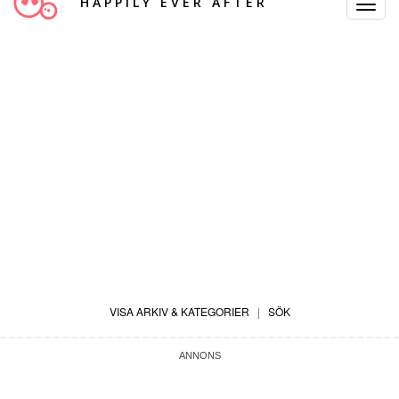
HAPPILY EVER AFTER
Toggle
Navigat
VISA ARKIV & KATEGORIER
|
SÖK