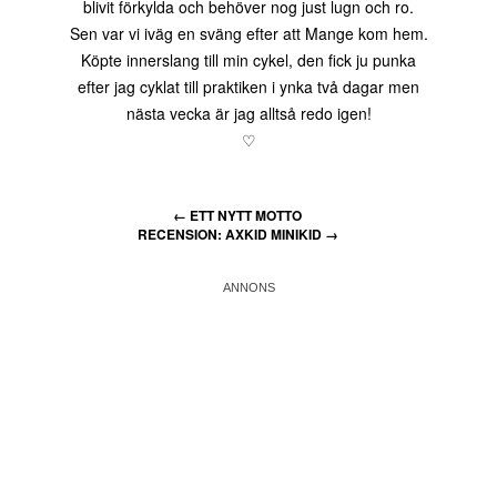
blivit förkylda och behöver nog just lugn och ro.
Sen var vi iväg en sväng efter att Mange kom hem.
Köpte innerslang till min cykel, den fick ju punka
efter jag cyklat till praktiken i ynka två dagar men
nästa vecka är jag alltså redo igen!
♡
←
ETT NYTT MOTTO
RECENSION: AXKID MINIKID
→