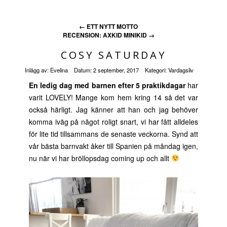
←
ETT NYTT MOTTO
RECENSION: AXKID MINIKID
→
COSY SATURDAY
Inlägg av:
Evelina
Datum:
2 september, 2017
Kategori:
Vardagsliv
En ledig dag med barnen efter 5 praktikdagar
har
varit LOVELY! Mange kom hem kring 14 så det var
också härligt. Jag känner att han och jag behöver
komma iväg på något roligt snart, vi har fått alldeles
för lite tid tillsammans de senaste veckorna. Synd att
vår bästa barnvakt åker till Spanien på måndag igen,
nu när vi har bröllopsdag coming up och allt