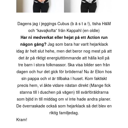
Dagens jag i jeggings Cubus (b ä s t a !), tisha H&M
och ”kavajkofta” från Kappahl (en oldie)
Har ni medverkat eller hejat på ett Action run
någon gång?
Jag som bara har varit hejarklack
idag är helt slut hehe, men det beror nog mest på att
det är på riktigt energiuttömmande att hålla koll på
tre barn i stora folkmassor. Ska visa bilder sen från
dagen och hur det gick för bröderna! Nu är Elion hos
sin pappa och vi är tillbaka i huset. Kom faktiskt
precis hem, vi åkte vidare nästan direkt (Mange fick
stanna till i duschen på vägen) till svärföräldrarna
som bjöd in till middag om vi inte hade andra planer.
De överraskade också som hejarklack så det blev en
riktig familjedag.
Kram!