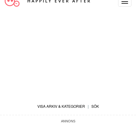
HAPPILY EVER AFTER
Toggle
Navigat
VISA ARKIV & KATEGORIER
|
SÖK