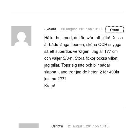
Evelina
20 augusti, 2017 on 19:30
Svara
Håller helt med, det är svårt att hitta! Dessa
är både långa i benen, sköna OCH snygga
så ett supertips verkligen, Jag är 177 cm
och väljer S/34″. Stora fickor också vilket
jag gillar. Töjer sig inte och blir sådär
slappa. Jane tror jag de heter, 2 för 499kr
just nu ????
Kram!
Sandra
21 augusti, 2017 on 10:13