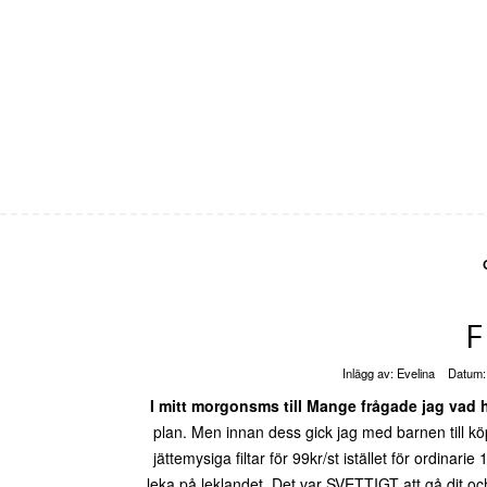
Inlägg av:
Evelina
Datum
I mitt morgonsms till Mange frågade jag vad 
plan. Men innan dess gick jag med barnen till köpc
jättemysiga filtar för 99kr/st istället för ordina
leka på leklandet. Det var SVETTIGT att gå dit o