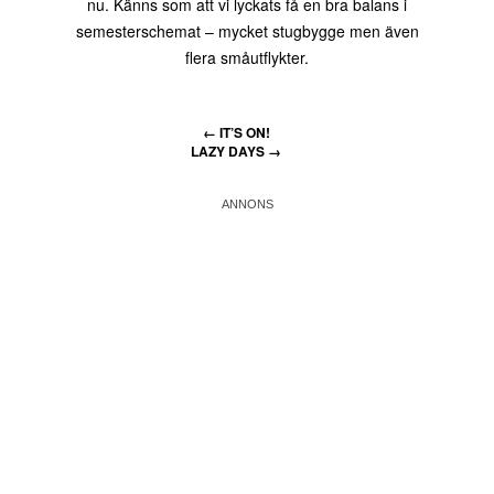
nu. Känns som att vi lyckats få en bra balans i
semesterschemat – mycket stugbygge men även
flera småutflykter.
←
IT’S ON!
LAZY DAYS
→