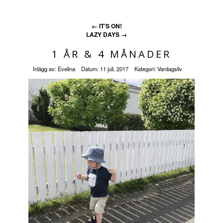
←
IT’S ON!
LAZY DAYS
→
1 ÅR & 4 MÅNADER
Inlägg av:
Evelina
Datum:
11 juli, 2017
Kategori:
Vardagsliv