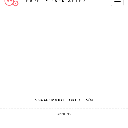
HAPPILY EVER AFTER
Toggle
Navigat
VISA ARKIV & KATEGORIER
|
SÖK