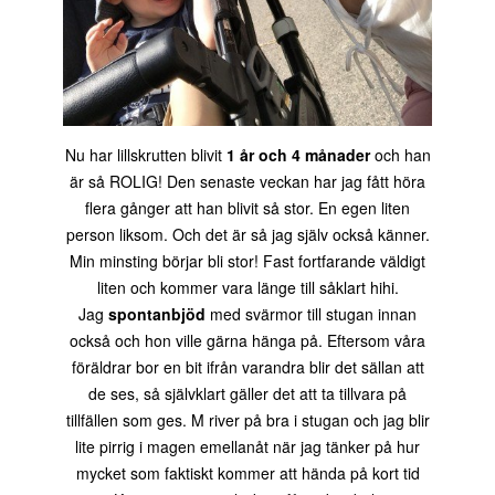
Nu har lillskrutten blivit
1 år och 4 månader
och han
är så ROLIG! Den senaste veckan har jag fått höra
flera gånger att han blivit så stor. En egen liten
person liksom. Och det är så jag själv också känner.
Min minsting börjar bli stor! Fast fortfarande väldigt
liten och kommer vara länge till såklart hihi.
Jag
spontanbjöd
med svärmor till stugan innan
också och hon ville gärna hänga på. Eftersom våra
föräldrar bor en bit ifrån varandra blir det sällan att
de ses, så självklart gäller det att ta tillvara på
tillfällen som ges. M river på bra i stugan och jag blir
lite pirrig i magen emellanåt när jag tänker på hur
mycket som faktiskt kommer att hända på kort tid