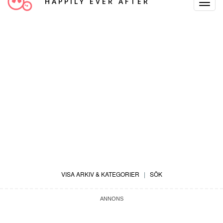
HAPPILY EVER AFTER
Toggle
Navigat
VISA ARKIV & KATEGORIER
|
SÖK