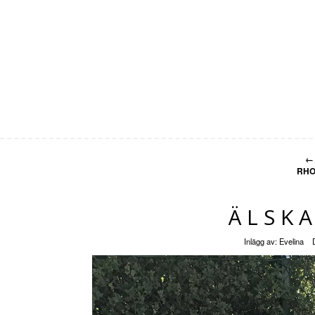
←
RHO
ÄLSKA
Inlägg av:
Evelina