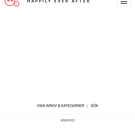
HAPPILY EVER AFTER
Toggle
Navigat
VISA ARKIV & KATEGORIER
|
SÖK