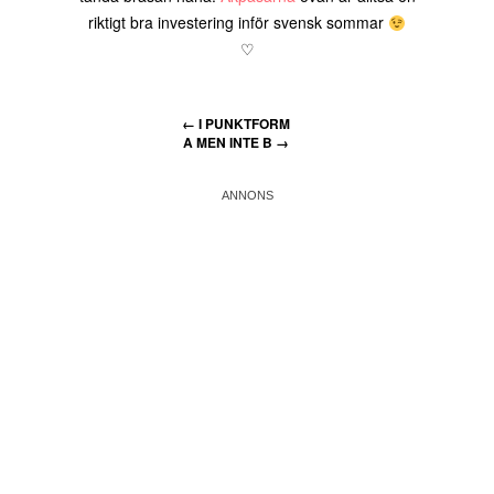
riktigt bra investering inför svensk sommar
♡
←
I PUNKTFORM
A MEN INTE B
→