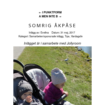
←
I PUNKTFORM
A MEN INTE B
→
SOMRIG ÅKPÅSE
Inlägg av:
Evelina
Datum:
31 maj, 2017
Kategori:
Samarbeten/sponsrade inlägg
,
Tips
,
Vardagsliv
Inlägget är i samarbete med Jollyroom