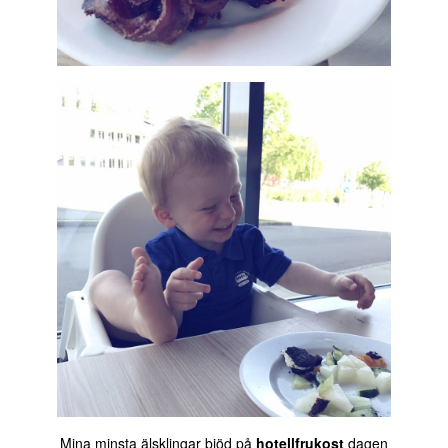
Mina minsta älsklingar bjöd på
hotellfrukost
dagen