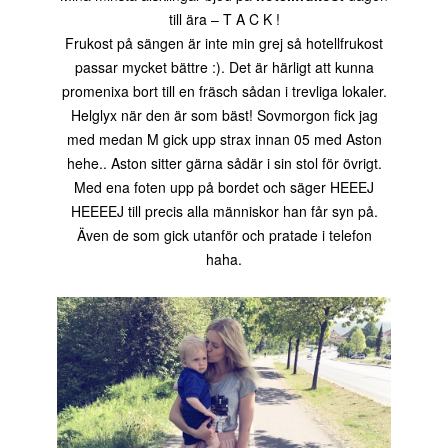
till ära – T A C K !
Frukost på sängen är inte min grej så hotellfrukost
passar mycket bättre :). Det är härligt att kunna
promenixa bort till en fräsch sådan i trevliga lokaler.
Helglyx när den är som bäst! Sovmorgon fick jag
med medan M gick upp strax innan 05 med Aston
hehe.. Aston sitter gärna sådär i sin stol för övrigt.
Med ena foten upp på bordet och säger HEEEJ
HEEEEJ till precis alla människor han får syn på.
Även de som gick utanför och pratade i telefon
haha.