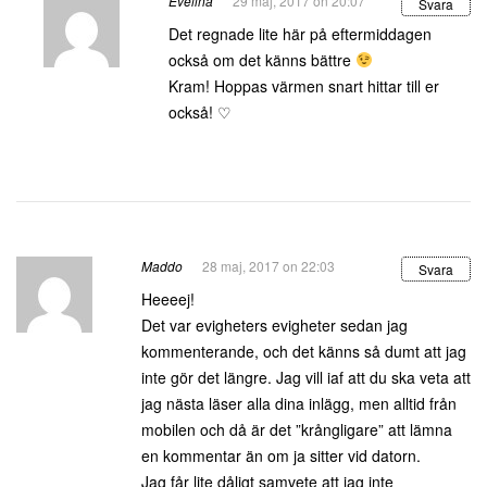
Evelina
29 maj, 2017 on 20:07
Svara
Det regnade lite här på eftermiddagen
också om det känns bättre
Kram! Hoppas värmen snart hittar till er
också! ♡
Maddo
28 maj, 2017 on 22:03
Svara
Heeeej!
Det var evigheters evigheter sedan jag
kommenterande, och det känns så dumt att jag
inte gör det längre. Jag vill iaf att du ska veta att
jag nästa läser alla dina inlägg, men alltid från
mobilen och då är det ”krångligare” att lämna
en kommentar än om ja sitter vid datorn.
Jag får lite dåligt samvete att jag inte