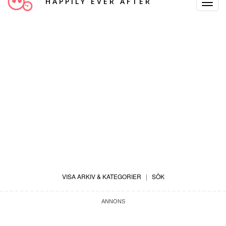
HAPPILY EVER AFTER
Toggle
Navigat
VISA ARKIV & KATEGORIER
|
SÖK