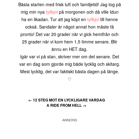
Bästa starten med frisk luft och familjetid! Jag tog på
mig min nya
tyllkjol
på morgonen och då ville Idun
ha en likadan. Tur att jag köpt en
tyllkjol
till henne
också. Sandaler är något annat hon måste få
pronto! Det var 20 grader när vi gick hemifrån och
25 grader när vi kom hem 1,5 timme senare. Blir
ännu en HET dag.
Igår var vi på stan, skriver mer om det senare. Det
var en dag som gjorde mig både lycklig och skitarg.
Mest lycklig, det var faktiskt bästa dagen på länge.
♡
←
12 STEG MOT EN LYCKLIGARE VARDAG
A RIDE FROM HELL
→