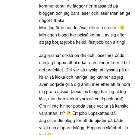
kommenterar, du lägger ner massa tid på
bloggen och jag bara läser och läser utan att ge
något tillbaka.
Men jag är en av de läsar-sifforna du ser!!
Min egen blogg har också kommit av sig efter
att jag börjat jobba heltid, fastjobb och allting!
Jag lyssnar också på din och Josefines podd,
och jag hoppa att ni orkar och hinner ta er tid till
det projektet. Det var så mysigt att lyssna på er.
Ni är så kloka och härliga! jag känner att jag
även började gilla dig ännu mer efter att få höra
dig prata också! (Josefins blogg har jag aldrig
läst, men hon verkar vara så vettig och bra!)
Om ni inte hinner podda varje vecka så kanske
varannan ist?
Ert jobb uppskattas iaf.
Jag gillar din blogg för att du bjuder på både
ytligt och djupare inlägg. Pepp och skönhet.. ja
allt!