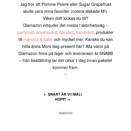
Jag tror att Pomme Poivre eller Sugar Grapefrukt
skulle vara mina favoriter (notera älskade M!).
Vilken doft lockas du till?
Glamazon erbjuder det mesta i skönhetsväg –
parfymer
,
ansiktsvård
,
hårvård
,
handvård
, produkter
till
mamma & baby
och mycket mer. Kanske du kan
hitta årets Mors dag-present här? Alla varor på
Glamazon finns på lager och leveransen är SNABB
– från beställning tar det cirka 1 dag innan paketet
kommer fram.
♡
←
SNART ÄR VI I MÅL!
HOPP!
→