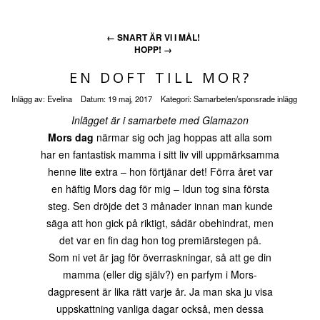
←
SNART ÄR VI I MÅL!
HOPP!
→
EN DOFT TILL MOR?
Inlägg av:
Evelina
Datum:
19 maj, 2017
Kategori:
Samarbeten/sponsrade inlägg
Inlägget är i samarbete med Glamazon
Mors dag
närmar sig och jag hoppas att alla som
har en fantastisk mamma i sitt liv vill uppmärksamma
henne lite extra – hon förtjänar det! Förra året var
en häftig Mors dag för mig – Idun tog sina första
steg. Sen dröjde det 3 månader innan man kunde
säga att hon gick på riktigt, sådär obehindrat, men
det var en fin dag hon tog premiärstegen på.
Som ni vet är jag för överraskningar, så att ge din
mamma (eller dig själv?) en parfym i Mors-
dagpresent är lika rätt varje år. Ja man ska ju visa
uppskattning vanliga dagar också, men dessa