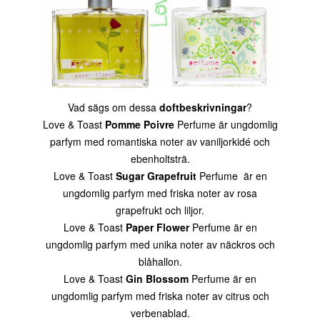
Vad sägs om dessa
doftbeskrivningar
?
Love & Toast
Pomme Poivre
Perfume är u
ngdomlig
parfym med romantiska noter av vaniljorkidé och
ebenholtsträ.
Love & Toast
Sugar Grapefruit
Perfume är en
u
ngdomlig parfym med friska noter av rosa
grapefrukt och liljor.
Love & Toast
Paper Flower
Perfume är en
u
ngdomlig parfym med unika noter av näckros och
blåhallon.
Love & Toast
Gin Blossom
Perfume är en
u
ngdomlig parfym med friska noter av citrus och
verbenablad.