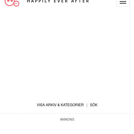
HAPPILY EVER AFTER
Toggle
Navigat
VISA ARKIV & KATEGORIER
|
SÖK